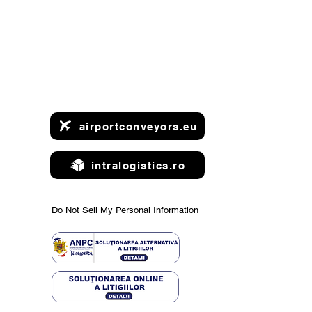
airportconveyors.eu
intralogistics.ro
ntdown to
rope 2025
Do Not Sell My Personal Information