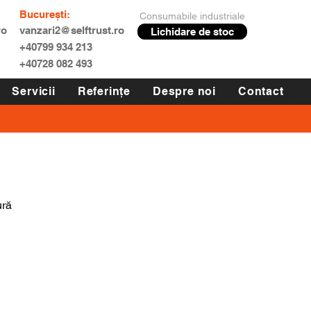
București:
Consumabile industriale
ro
vanzari2@selftrust.ro
Lichidare de stoc
+40799 934 213
+40728 082 493
Servicii
Referințe
Despre noi
Contact
ră 