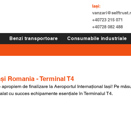
Iași:
vanzari@selftrust.
+40723 215 071
+40728 082 488
Benzi transportoare
Consumabile industriale
ași Romania - Terminal T4
apropiem de finalizare la Aeroportul Internațional Iași! Pe măsu
talat cu succes echipamente esențiale în Terminalul T4.