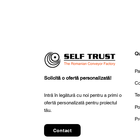
Qu
Pa
CITCOnveyors participă la
S
Solicită o ofertă personalizată!
A
Global Airports Forum –
Co
Sy
SAE 2025 în Riyadh
Po
Te
Intră în legătură cu noi pentru a primi o
ofertă personalizată pentru proiectul
Po
tău.
Pr
Contact