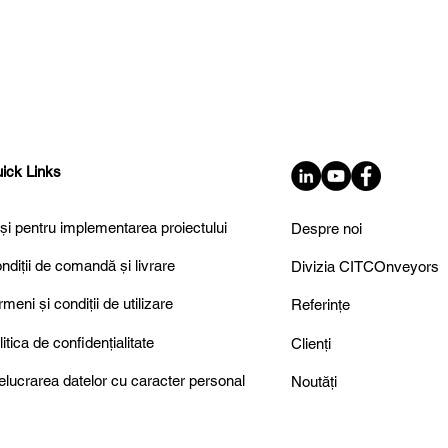
ick Links
și pentru implementarea proiectului
Despre noi
ELF TRUST Delivers
✈️ The final cou
dvanced Conveyor
ndiții de comandă și livrare
Divizia CITCOnveyors
inter airport Eu
stem for the Parcel &
has started!
stal Industry
rmeni și condiții de utilizare
Referințe
litica de confidențialitate
Clienți
elucrarea datelor cu caracter personal
Noutăți