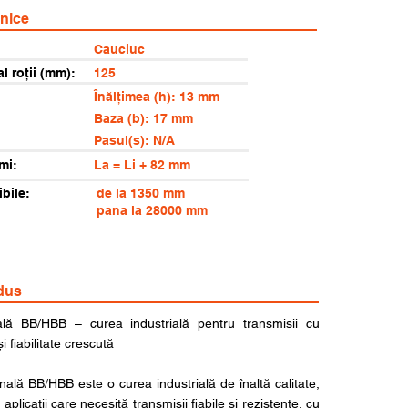
hnice
Cauciuc
al roții (mm):
125
Înălțimea (h): 13 mm
Baza (b): 17 mm
Pasul(s): N/A
mi:
La = Li + 82 mm
bile:
de la 1350 mm
pana la 28000 mm
dus
ă BB/HBB – curea industrială pentru transmisii cu
 fiabilitate crescută
lă BB/HBB este o curea industrială de înaltă calitate,
aplicații care necesită transmisii fiabile și rezistente, cu