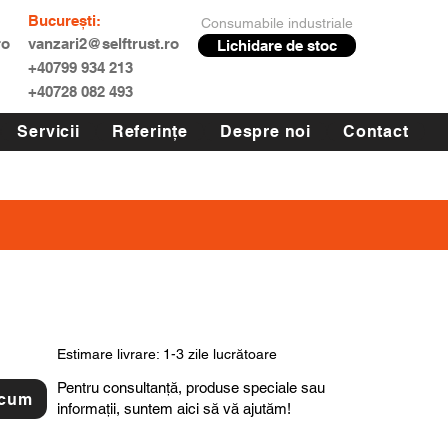
București:
Consumabile industriale
ro
vanzari2@selftrust.ro
Lichidare de stoc
+40799 934 213
+40728 082 493
Servicii
Referințe
Despre noi
Contact
Estimare livrare: 1-3 zile lucrătoare
Pentru consultanță, produse speciale sau
acum
informații, suntem aici să vă ajutăm!