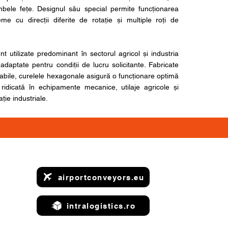
bele fețe. Designul său special permite funcționarea
teme cu direcții diferite de rotație și multiple roți de
t utilizate predominant în sectorul agricol și industria
d adaptate pentru condiții de lucru solicitante. Fabricate
rabile, curelele hexagonale asigură o funcționare optimă
e ridicată în echipamente mecanice, utilaje agricole și
ție industriale.
airportconveyors.eu
intralogistics.ro