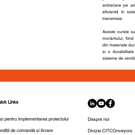
antrenare pe am
eficientă în sis
transmisie.
Aceste curele sun
morăritului, fiin
din materiale du
și o durabilitat
sisteme de ventila
ick Links
și pentru implementarea proiectului
Despre noi
ndiții de comandă și livrare
Divizia CITCOnveyors