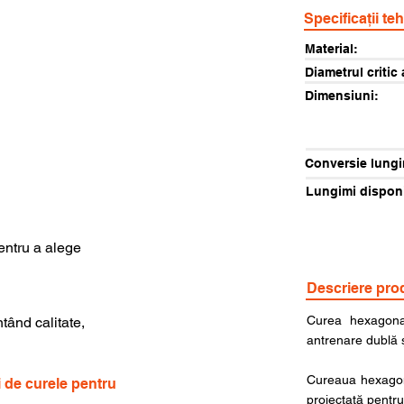
Specificații te
Material:
Diametrul critic 
Dimensiuni:
Conversie lungi
Lungimi disponi
pentru a alege
Descriere pro
Curea hexagonal
ntând calitate,
antrenare dublă și
Cureaua hexagona
i de curele pentru
proiectată pentru 