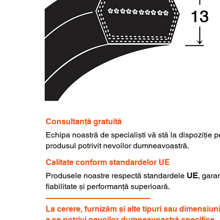
Consultanță gratuită
Echipa noastră de specialiști vă stă la dispoziție 
produsul potrivit nevoilor dumneavoastră.
Calitate conform standardelor UE
Produsele noastre respectă standardele
UE
, gara
fiabilitate și performanță superioară.
La cerere, furnizăm și alte tipuri sau dimensiun
a se potrivi nevoilor dumneavoastră specifice.