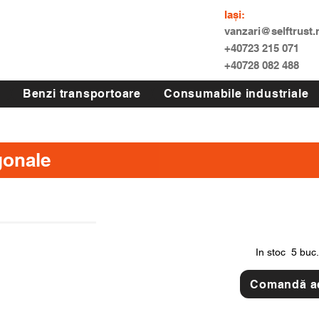
Iași:
vanzari@selftrust.
+40723 215 071
+40728 082 488
Benzi transportoare
Consumabile industriale
gonale
In stoc
5 buc.
Comandă 