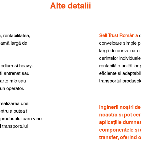
Alte detalii
, rentabilitatea,
Self Trust România
o
 gamă largă de
conveioare simple p
largă de conveioare c
cerințelor individual
e medium și heavy-
rentabilă a unitățil
i antrenat sau
eficiente și adaptabil
oarte mic sau
transportul produsel
 un operator.
realizarea unei
Inginerii noștri d
ntru a putea fi
noastră și pot ce
 produsului care vine
aplicațiile dumne
l transportului
componentele și a
transfer, oferind