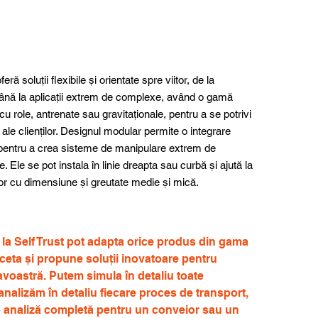
feră soluții flexibile și orientate spre viitor, de la
ână la aplicații extrem de complexe, având o gamă
u role, antrenate sau gravitaționale, pentru a se potrivi
e ale clienților. Designul modular permite o integrare
or pentru a crea sisteme de manipulare extrem de
e. Ele se pot instala în linie dreapta sau curbă și ajută la
or cu dimensiune și greutate medie și mică.
e la Self Trust pot adapta orice produs din gama
rceta și propune soluții inovatoare pentru
avoastră. Putem simula în detaliu toate
nalizăm în detaliu fiecare proces de transport,
 o analiză completă pentru un conveior sau un