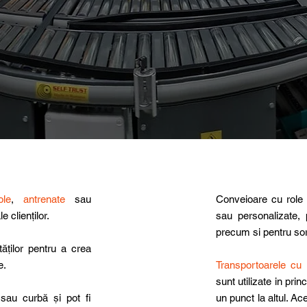
le
,
antrenate
sau
Conveioare cu role r
e clienților.
sau personalizate, p
precum si pentru sor
ăților pentru a crea
e.
Transportoarele cu 
sunt utilizate in pr
 sau curbă și pot fi
un punct la altul. Ace