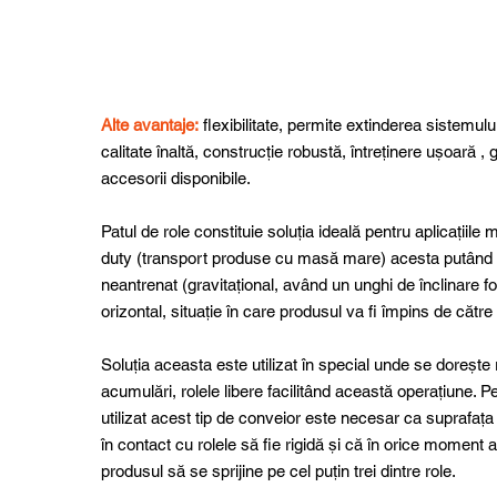
Alte avantaje:
flexibilitate, permite extinderea sistemului
calitate înaltă, construcție robustă, întreținere ușoară ,
accesorii disponibile.
Patul de role constituie soluția ideală pentru aplicațiil
duty (transport produse cu masă mare) acesta putând f
neantrenat (gravitațional, având un unghi de înclinare f
orizontal, situație în care produsul va fi împins de către
Soluția aceasta este utilizat în special unde se dorește 
acumulări, rolele libere facilitând această operațiune. Pe
utilizat acest tip de conveior este necesar ca suprafața
în contact cu rolele să fie rigidă și că în orice moment a
produsul să se sprijine pe cel puțin trei dintre role.