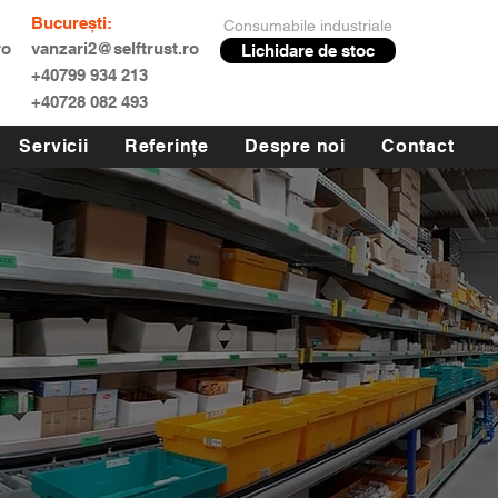
București:
Consumabile industriale
ro
vanzari2@selftrust.ro
Lichidare de stoc
+40799 934 213
+40728 082 493
Servicii
Referințe
Despre noi
Contact