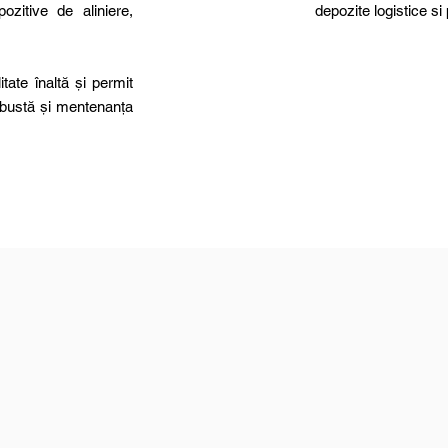
ozitive de aliniere,
depozite logistice si
itate înaltă și permit
robustă și mentenanța