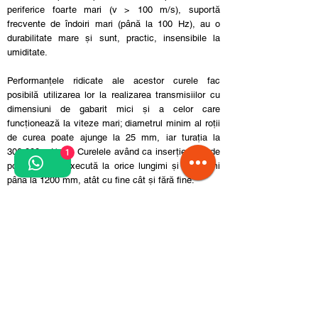
periferice foarte mari (v > 100 m/s), suportă
frecvente de îndoiri mari (până la 100 Hz), au o
durabilitate mare și sunt, practic, insensibile la
umiditate.
Performanțele ridicate ale acestor curele fac
posibilă utilizarea lor la realizarea transmisiilor cu
dimensiuni de gabarit mici și a celor care
funcționează la viteze mari; diametrul minim al roții
de curea poate ajunge la 25 mm, iar turația la
300.000 rot/min. Curelele având ca inserție folie de
1
poliamidă se execută la orice lungimi și cu lățimi
până la 1200 mm, atât cu fine cât și fără fine.
Curelele cu inserție din șnur poliamidic se execută
numai fără fine, la lungimi până la 10.000 mm și
lățimi până la 500 mm.
Pentru alte detalii sau produse speciale
suntem aici să vă ajutăm!