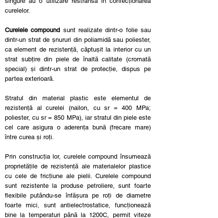
singure au o utilizare restrânsă în confecționarea
curelelor.
Curelele compound
sunt realizate dintr-o folie sau
dintr-un strat de șnururi din poliamidă sau poliester,
ca element de rezistență, căptușit la interior cu un
strat subțire din piele de înaltă calitate (cromată
special) și dintr-un strat de protecție, dispus pe
partea exterioară.
Stratul din material plastic este elementul de
rezistență al curelei (nailon, cu sr = 400 MPa;
poliester, cu sr = 850 MPa), iar stratul din piele este
cel care asigura o aderența bună (frecare mare)
între curea și roți.
Prin construcția lor, curelele compound însumează
proprietățile de rezistență ale materialelor plastice
cu cele de fricțiune ale pielii. Curelele compound
sunt rezistente la produse petroliere, sunt foarte
flexibile putându-se înfășura pe roți de diametre
foarte mici, sunt antielectrostatice, funcționează
bine la temperaturi până la 1200C, permit viteze