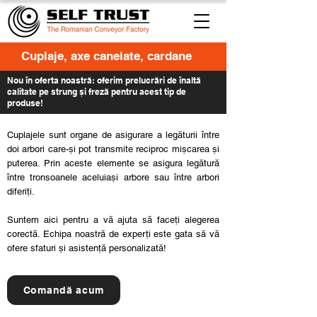
Cuplaje, axe canelate, cardane
Nou în oferta noastră: oferim prelucrări de înaltă
calitate pe strung și freză pentru acest tip de
produse!
Cuplajele sunt organe de asigurare a legăturii între
doi arbori care-și pot transmite reciproc mișcarea și
puterea. Prin aceste elemente se asigura legătură
între tronsoanele aceluiași arbore sau între arbori
diferiți.​
Suntem aici pentru a vă ajuta să faceți alegerea
corectă. Echipa noastră de experți este gata să vă
ofere sfaturi și asistență personalizată!
Comandă acum