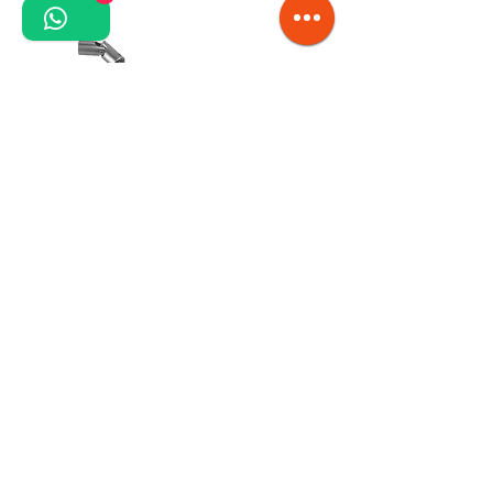
Vă rugăm să solicitați informații suplimentare
despre produse consultanților noștri!
Pentru alte detalii sau produse speciale
suntem aici să vă ajutăm!
Contact