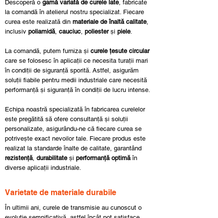
Descoperă o
gamă variată de curele late
, fabricate
la comandă în atelierul nostru specializat. Fiecare
curea este realizată din
materiale de înaltă calitate
,
inclusiv
poliamidă
,
cauciuc
,
poliester
și
piele
.
La comandă, putem furniza și
curele țesute circular
care se folosesc în aplicații ce necesita turații mari
în condiții de siguranță sporită. Astfel, asigurăm
soluții fiabile pentru medii industriale care necesită
performanță și siguranță în condiții de lucru intense.
Echipa noastră specializată în fabricarea curelelor
este pregătită să ofere consultanță și soluții
personalizate, asigurându-ne că fiecare curea se
potrivește exact nevoilor tale. Fiecare produs este
realizat la standarde înalte de calitate, garantând
rezistență
,
durabilitate
și
performanță optimă
în
diverse aplicații industriale.
Varietate de materiale durabile
În ultimii ani, curele de transmisie au cunoscut o
evoluție semnificativă, astfel încât pot satisface