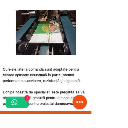
Curelele late la comandă sunt adaptate pentru
fiecare aplicație industrială în parte, oferind
performanțe superioare, rezistență și siguranță.
Echipa noastră de specialiști este pregătită să vă
ofere consultanță gratuită pentru a alege cele mai
1
potrivite curele pentru proiectul dumneavoastră.
Pentru alte detalii sau produse speciale
suntem aici să vă ajutăm!