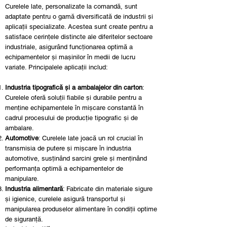
Curelele late, personalizate la comandă, sunt
adaptate pentru o gamă diversificată de industrii și
aplicații specializate. Acestea sunt create pentru a
satisface cerințele distincte ale diferitelor sectoare
industriale, asigurând funcționarea optimă a
echipamentelor și mașinilor în medii de lucru
variate. Principalele aplicații includ:
Industria tipografică și a ambalajelor din carton
:
Curelele oferă soluții fiabile și durabile pentru a
menține echipamentele în mișcare constantă în
cadrul procesului de producție tipografic și de
ambalare.
Automotive
: Curelele late joacă un rol crucial în
transmisia de putere și mișcare în industria
automotive, susținând sarcini grele și menținând
performanța optimă a echipamentelor de
manipulare.
Industria alimentară
: Fabricate din materiale sigure
și igienice, curelele asigură transportul și
manipularea produselor alimentare în condiții optime
de siguranță.