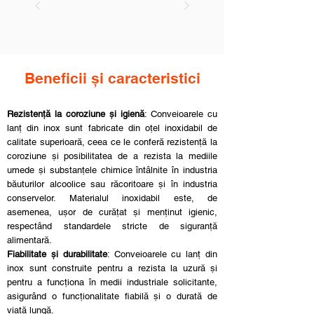
Beneficii și caracteristici
Rezistență la coroziune și igienă
: Conveioarele cu
lanț din inox sunt fabricate din oțel inoxidabil de
calitate superioară, ceea ce le conferă rezistență la
coroziune și posibilitatea de a rezista la mediile
umede și substanțele chimice întâlnite în industria
băuturilor alcoolice sau răcoritoare și în industria
conservelor. Materialul inoxidabil este, de
asemenea, ușor de curățat și menținut igienic,
respectând standardele stricte de siguranță
alimentară.
Fiabilitate și durabilitate
: Conveioarele cu lanț din
inox sunt construite pentru a rezista la uzură și
pentru a funcționa în medii industriale solicitante,
asigurând o funcționalitate fiabilă și o durată de
viață lungă.