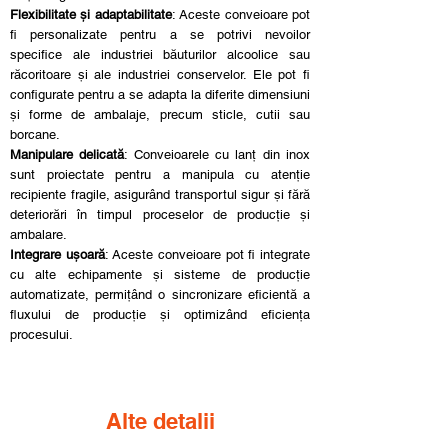
Flexibilitate și adaptabilitate
: Aceste conveioare pot
fi personalizate pentru a se potrivi nevoilor
specifice ale industriei băuturilor alcoolice sau
răcoritoare și ale industriei conservelor. Ele pot fi
configurate pentru a se adapta la diferite dimensiuni
și forme de ambalaje, precum sticle, cutii sau
borcane.
Manipulare delicată
: Conveioarele cu lanț din inox
sunt proiectate pentru a manipula cu atenție
recipiente fragile, asigurând transportul sigur și fără
deteriorări în timpul proceselor de producție și
ambalare.
Integrare ușoară
: Aceste conveioare pot fi integrate
cu alte echipamente și sisteme de producție
automatizate, permițând o sincronizare eficientă a
fluxului de producție și optimizând eficiența
procesului.
Alte detalii