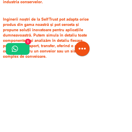
industria conservelor.
Inginerii noștri de la Self Trust pot adapta orice
produs din gama noastră și pot cerceta și
propune soluții inovatoare pentru aplicațiile
dumneavoastră. Putem simula în detaliu toate
componentele și analizăm în detaliu fiecare
1
proces de transport, transfer, oferind o analiză
completă pentru un conveior sau un sistem
complex de conveioare.
Conveioarele sunt personalizate conform
specificațiilor clienților noștri.
Pentru alte detalii sau construcții speciale
suntem aici să vă ajutăm!
Contact