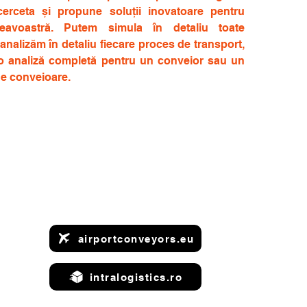
cerceta și propune soluții inovatoare pentru
neavoastră. Putem simula în detaliu toate
nalizăm în detaliu fiecare proces de transport,
d o analiză completă pentru un conveior sau un
e conveioare.
airportconveyors.eu
intralogistics.ro