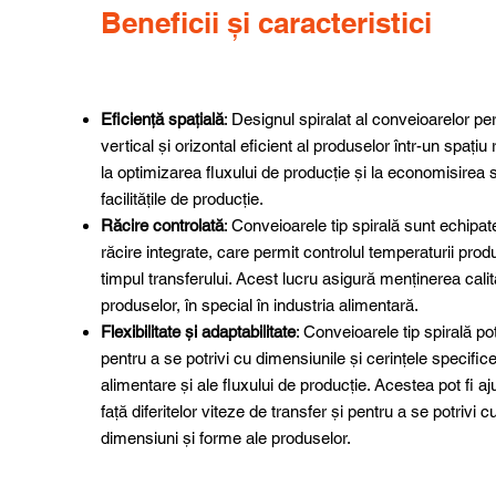
Beneficii și caracteristici
Eficiență spațială
: Designul spiralat al conveioarelor pe
vertical și orizontal eficient al produselor într-un spați
la optimizarea fluxului de producție și la economisirea sp
facilitățile de producție.
Răcire controlată
: Conveioarele tip spirală sunt echipa
răcire integrate, care permit controlul temperaturii prod
timpul transferului. Acest lucru asigură menținerea calită
produselor, în special în industria alimentară.
Flexibilitate și adaptabilitate
: Conveioarele tip spirală po
pentru a se potrivi cu dimensiunile și cerințele specific
alimentare și ale fluxului de producție. Acestea pot fi a
față diferitelor viteze de transfer și pentru a se potrivi cu
dimensiuni și forme ale produselor.