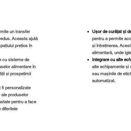
rmite un transfer
Ușor de curățat și de
u redus. Aceasta ajută
pentru a permite acce
ațiului prețios în
și întreținerea. Aces
alimentară, unde igie
te cu sisteme de
Integrare cu alte e
uselor alimentare în
alte echipamente și 
ții și prospețimii
sau mașinile de etich
automatizat.
t fi personalizate
e ale produselor
justate pentru a face
 diferitele