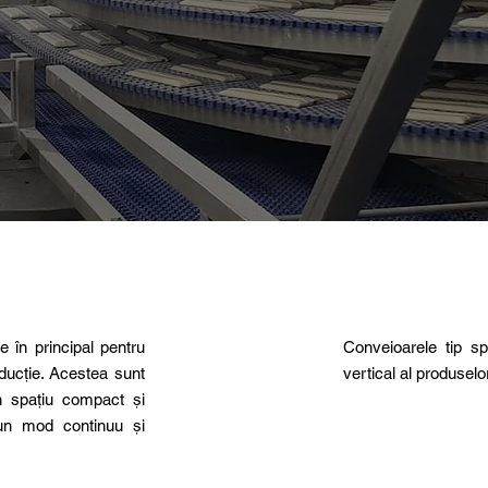
te în principal pentru
Conveioarele tip sp
oducție. Acestea sunt
vertical al produselo
un spațiu compact și
r-un mod continuu și