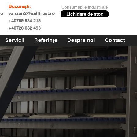
București:
Consumabile industriale
ro
vanzari2@selftrust.ro
Lichidare de stoc
+40799 934 213
+40728 082 493
Servicii
Referințe
Despre noi
Contact