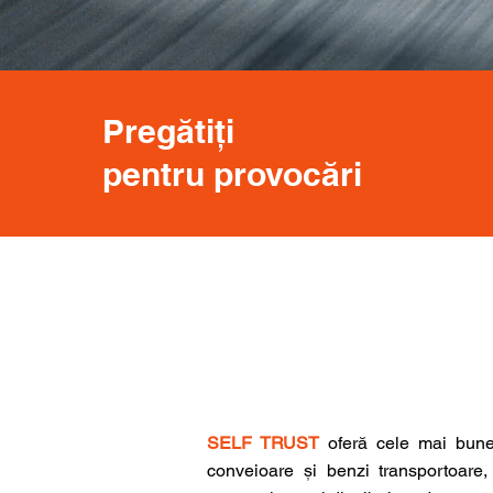
Pregătiți
pentru provocări
SELF TRUST
oferă cele mai bune s
conveioare și benzi transportoare,