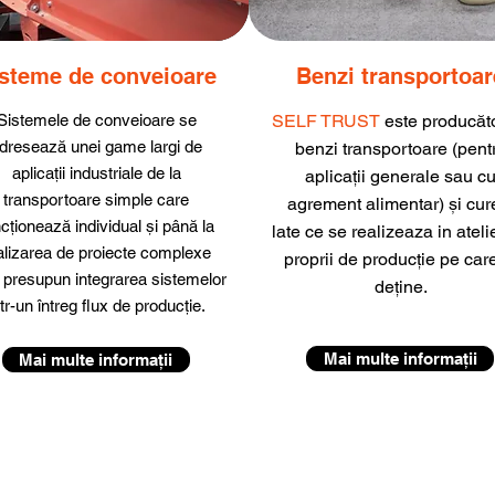
steme de conveioare
Benzi transportoar
Sistemele de conveioare se
SELF TRUST
este producăt
dresează unei game largi de
benzi transportoare (pent
aplicații industriale de la
aplicații generale sau c
transportoare simple care
agrement alimentar) și cur
cționează individual și până la
late ce se realizeaza in ateli
alizarea de proiecte complexe
proprii de producție pe care
 presupun integrarea sistemelor
de
ț
ine.
ntr-un întreg flux de producție.
Mai multe informații
Mai multe informații