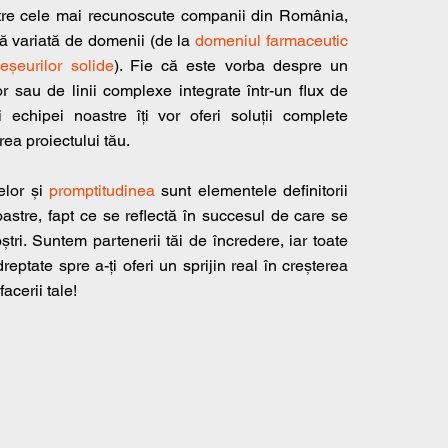
tre cele mai recunoscute companii din România,
 variată de domenii (de la
domeniul farmaceutic
eșeurilor solide
). Fie că este vorba despre un
r sau de linii complexe integrate într-un flux de
ii echipei noastre îți vor oferi soluții complete
rea proiectului tău.
elor și
promptitudinea
sunt elementele definitorii
astre, fapt ce se reflectă în succesul de care se
oștri. Suntem partenerii tăi de încredere, iar toate
dreptate spre a-ți oferi un sprijin real în creșterea
acerii tale!