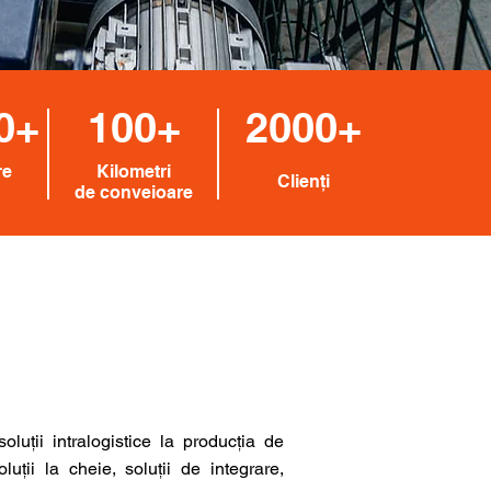
0+
100+
2000+
re
Kilometri
Clienți
de conveioare
luții intralogistice la producția de
ții la cheie, soluții de integrare,