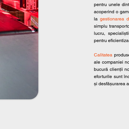
pentru unele din
acoperind o gamă
la
gestionarea d
simplu transporto
lucru, specialișt
pentru eficientiza
Calitatea
produs
ale companiei no
bucură clienții n
eforturile sunt în
și desfășurarea af