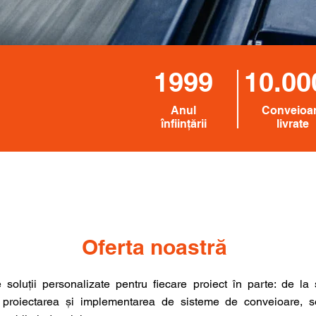
1999
10.00
Anul
Conveioa
înființării
livrate
Oferta noastră
oluții personalizate pentru fiecare proiect în parte: de la so
 proiectarea și implementarea de sisteme de conveioare, solu