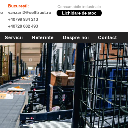
București:
Consumabile industriale
ro
vanzari2@selftrust.ro
Lichidare de stoc
+40799 934 213
+40728 082 493
Servicii
Referințe
Despre noi
Contact