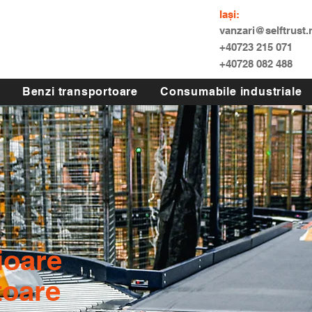
Iași:
vanzari@selftrust.
+40723 215 071
+40728 082 488
Benzi transportoare
Consumabile industriale
ioare
toare