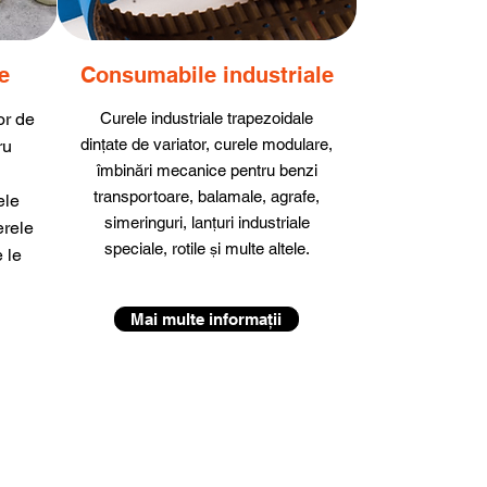
e
Consumabile industriale
or de
Curele industriale trapezoidale
dințate de variator, curele modulare,
ru
îmbinări mecanice pentru benzi
u
transportoare, balamale, agrafe,
ele
simeringuri, lanțuri industriale
erele
speciale, rotile
i multe altele.
ș
 le
Mai multe informații