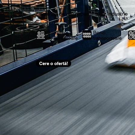
Peste 25 de ani experiență în industrie
Sisteme
Benzi
de
conveioare
transportoare
Cere o ofertă!