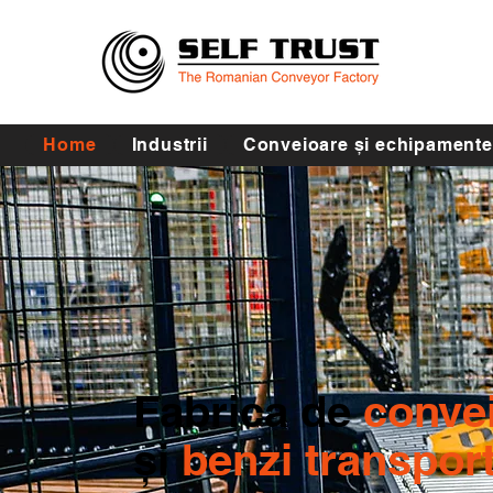
Home
Industrii
Conveioare și echipamente
Fabrica de
conve
și
benzi transpor