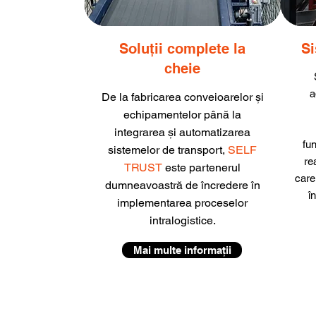
Soluții complete la
Si
cheie
a
De la fabricarea conveioarelor și
echipamentelor până la
integrarea și automatizarea
fun
sistemelor de transport,
SELF
re
TRUST
este partenerul
care
dumneavoastră de încredere în
î
implementarea proceselor
intralogistice.
Mai multe informații