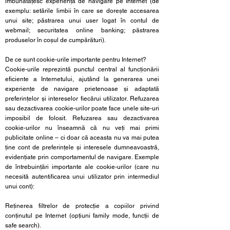
îmbunătățesc experiența de navigare pe Internet (de
exemplu: setările limbii în care se dorește accesarea
unui site; păstrarea unui user logat în contul de
webmail; securitatea online banking; păstrarea
produselor în coșul de cumpărături).
De ce sunt cookie-urile importante pentru Internet?
Cookie-urile reprezintă punctul central al funcționării
eficiente a Internetului, ajutând la generarea unei
experiențe de navigare prietenoase și adaptată
preferințelor și intereselor fiecărui utilizator. Refuzarea
sau dezactivarea cookie-urilor poate face unele site-uri
imposibil de folosit. Refuzarea sau dezactivarea
cookie-urilor nu înseamnă că nu veți mai primi
publicitate online – ci doar că aceasta nu va mai putea
ține cont de preferințele și interesele dumneavoastră,
evidențiate prin comportamentul de navigare. Exemple
de întrebuințări importante ale cookie-urilor (care nu
necesită autentificarea unui utilizator prin intermediul
unui cont):
Reținerea filtrelor de protecție a copiilor privind
conținutul pe Internet (opțiuni family mode, funcții de
safe search).