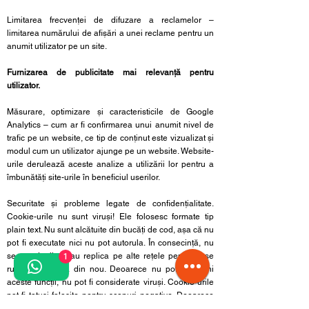
Limitarea frecvenței de difuzare a reclamelor –
limitarea numărului de afișări a unei reclame pentru un
anumit utilizator pe un site.
Furnizarea de publicitate mai relevanță pentru
utilizator.
Măsurare, optimizare și caracteristicile de Google
Analytics – cum ar fi confirmarea unui anumit nivel de
trafic pe un website, ce tip de conținut este vizualizat și
modul cum un utilizator ajunge pe un website. Website-
urile derulează aceste analize a utilizării lor pentru a
îmbunătăți site-urile în beneficiul userilor.
Securitate și probleme legate de confidențialitate.
Cookie-urile nu sunt viruși! Ele folosesc formate tip
plain text. Nu sunt alcătuite din bucăți de cod, așa că nu
pot fi executate nici nu pot autorula. În consecință, nu
se pot duplica sau replica pe alte rețele pentru a se
1
rula sau replica din nou. Deoarece nu pot îndeplini
aceste funcții, nu pot fi considerate viruși. Cookie-urile
pot fi totuși folosite pentru scopuri negative. Deoarece
stochează informații despre preferințele și istoricul de