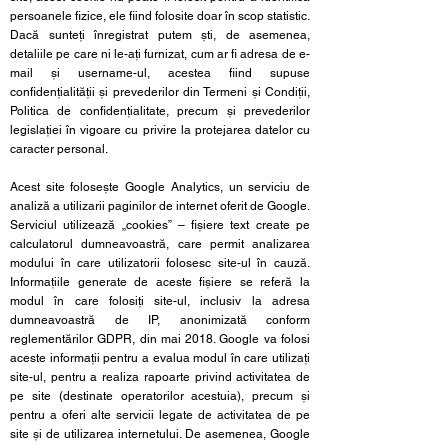
persoanele fizice, ele fiind folosite doar în scop statistic.
Dacă sunteți înregistrat putem ști, de asemenea,
detaliile pe care ni le-ați furnizat, cum ar fi adresa de e-
mail și username-ul, acestea fiind supuse
confidențialității și prevederilor din Termeni și Condiții,
Politica de confidențialitate, precum și prevederilor
legislației în vigoare cu privire la protejarea datelor cu
caracter personal.
Acest site folosește Google Analytics, un serviciu de
analiză a utilizarii paginilor de internet oferit de Google.
Serviciul utilizează „cookies” – fișiere text create pe
calculatorul dumneavoastră, care permit analizarea
modului în care utilizatorii folosesc site-ul în cauză.
Informațiile generate de aceste fișiere se referă la
modul în care folosiți site-ul, inclusiv la adresa
dumneavoastră de IP, anonimizată conform
reglementărilor GDPR, din mai 2018. Google va folosi
aceste informații pentru a evalua modul în care utilizați
site-ul, pentru a realiza rapoarte privind activitatea de
pe site (destinate operatorilor acestuia), precum și
pentru a oferi alte servicii legate de activitatea de pe
site și de utilizarea internetului. De asemenea, Google