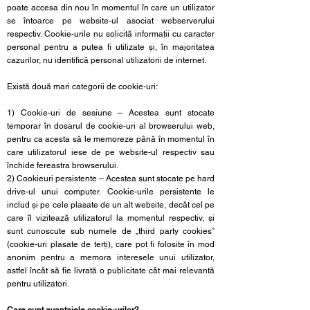
poate accesa din nou în momentul în care un utilizator
se întoarce pe website-ul asociat webserverului
respectiv. Cookie-urile nu solicită informații cu caracter
personal pentru a putea fi utilizate și, în majoritatea
cazurilor, nu identifică personal utilizatorii de internet.
Există două mari categorii de cookie-uri:
1) Cookie-uri de sesiune – Acestea sunt stocate
temporar în dosarul de cookie-uri al browserului web,
pentru ca acesta să le memoreze până în momentul în
care utilizatorul iese de pe website-ul respectiv sau
închide fereastra browserului.
2) Cookieuri persistente – Acestea sunt stocate pe hard
drive-ul unui computer. Cookie-urile persistente le
includ și pe cele plasate de un alt website, decât cel pe
care îl vizitează utilizatorul la momentul respectiv, și
sunt cunoscute sub numele de „third party cookies”
(cookie-uri plasate de terți), care pot fi folosite în mod
anonim pentru a memora interesele unui utilizator,
astfel încât să fie livrată o publicitate cât mai relevantă
pentru utilizatori.