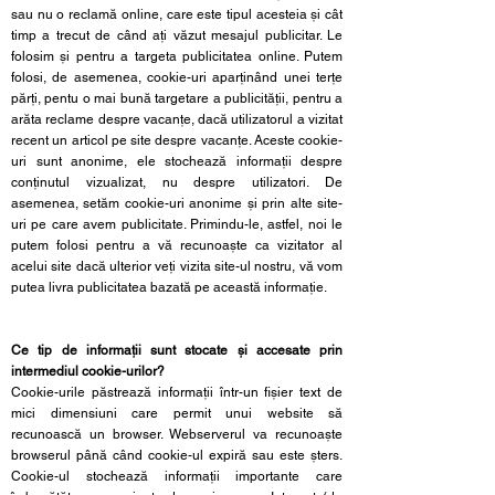
sau nu o reclamă online, care este tipul acesteia și cât
timp a trecut de când ați văzut mesajul publicitar. Le
folosim și pentru a targeta publicitatea online. Putem
folosi, de asemenea, cookie-uri aparținând unei terțe
părți, pentu o mai bună targetare a publicității, pentru a
arăta reclame despre vacanțe, dacă utilizatorul a vizitat
recent un articol pe site despre vacanțe. Aceste cookie-
uri sunt anonime, ele stochează informații despre
conținutul vizualizat, nu despre utilizatori. De
asemenea, setăm cookie-uri anonime și prin alte site-
uri pe care avem publicitate. Primindu-le, astfel, noi le
putem folosi pentru a vă recunoaște ca vizitator al
acelui site dacă ulterior veți vizita site-ul nostru, vă vom
putea livra publicitatea bazată pe această informație.
Ce tip de informații sunt stocate și accesate prin
intermediul cookie-urilor?
Cookie-urile păstrează informații într-un fișier text de
mici dimensiuni care permit unui website să
recunoască un browser. Webserverul va recunoaște
browserul până când cookie-ul expiră sau este șters.
Cookie-ul stochează informații importante care