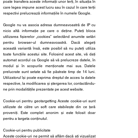
poate transfera aceste informații unor terți, în situația în
care legea impune acest lucru sau în cazul în care terții
respectivi prelucrează informațiile în numele Google.
Google nu va asocia adresa dumneavoastră de IP cu
nicio altă informație pe care o deține. Puteți bloca
utilizarea fișierelor „cookies” selectând anumite setări
pentru browser-ul dumneavoastră. Dacă alegeți
această variantă însă, este posibil să nu puteți utiliza
toate funcțiile acestui site. Folosind acest site, vă dați
automat acordul ca Google să vă prelucreze datele, în
modul și în scopurile menționate mai sus. Datele
prelucrate sunt setate să fie păstrate timp de 14 luni.
Utilizatorul își poate exprima dreptul de acces la datele
respective, la modificarea și ștergerea lor, contactându-
ne prin modalitățile prezentate pe acest website.
Cookie-uri pentru geotargetting Aceste cookie-uri sunt
utilizate de către un soft care stabilește din ce țară
proveniți. Este complet anonim și este folosit doar
pentru a targeta conținutul.
Cookie-uri pentru publicitate
Aceste cookie-uri ne permit să aflăm dacă ați vizualizat