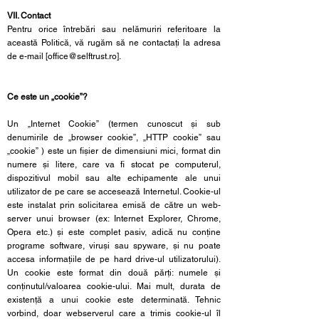
VII. Contact
Pentru orice întrebări sau nelămuriri referitoare la
această Politică, vă rugăm să ne contactați la adresa
de e-mail [
office@selftrust.ro
].
Ce este un „cookie”?
Un „Internet Cookie” (termen cunoscut și sub
denumirile de „browser cookie”, „HTTP cookie” sau
„cookie” ) este un fișier de dimensiuni mici, format din
numere și litere, care va fi stocat pe computerul,
dispozitivul mobil sau alte echipamente ale unui
utilizator de pe care se accesează Internetul. Cookie-ul
este instalat prin solicitarea emisă de către un web-
server unui browser (ex: Internet Explorer, Chrome,
Opera etc.) și este complet pasiv, adică nu conține
programe software, viruși sau spyware, și nu poate
accesa informațiile de pe hard drive-ul utilizatorului).
Un cookie este format din două părți: numele și
conținutul/valoarea cookie-ului. Mai mult, durata de
existență a unui cookie este determinată. Tehnic
vorbind, doar webserverul care a trimis cookie-ul îl