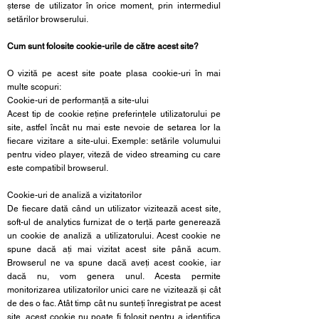
șterse de utilizator în orice moment, prin intermediul
setărilor browserului.
Cum sunt folosite cookie-urile de către acest site?
O vizită pe acest site poate plasa cookie-uri în mai
multe scopuri:
Cookie-uri de performanță a site-ului
Acest tip de cookie reține preferințele utilizatorului pe
site, astfel încât nu mai este nevoie de setarea lor la
fiecare vizitare a site-ului. Exemple: setările volumului
pentru video player, viteză de video streaming cu care
este compatibil browserul.
Cookie-uri de analiză a vizitatorilor
De fiecare dată când un utilizator vizitează acest site,
soft-ul de analytics furnizat de o terță parte generează
un cookie de analiză a utilizatorului. Acest cookie ne
spune dacă ați mai vizitat acest site până acum.
Browserul ne va spune dacă aveți acest cookie, iar
dacă nu, vom genera unul. Acesta permite
monitorizarea utilizatorilor unici care ne vizitează și cât
de des o fac. Atât timp cât nu sunteți înregistrat pe acest
site, acest cookie nu poate fi folosit pentru a identifica