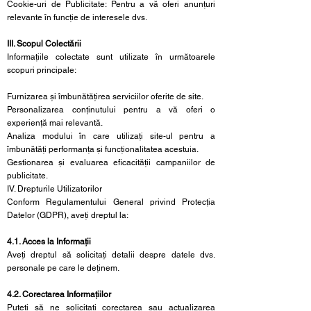
Cookie-uri de Publicitate: Pentru a vă oferi anunțuri
relevante în funcție de interesele dvs.
III. Scopul Colectării
Informațiile colectate sunt utilizate în următoarele
scopuri principale:
Furnizarea și îmbunătățirea serviciilor oferite de site.
Personalizarea conținutului pentru a vă oferi o
experiență mai relevantă.
Analiza modului în care utilizați site-ul pentru a
îmbunătăți performanța și funcționalitatea acestuia.
Gestionarea și evaluarea eficacității campaniilor de
publicitate.
IV. Drepturile Utilizatorilor
Conform Regulamentului General privind Protecția
Datelor (GDPR), aveți dreptul la:
4.1. Acces la Informații
Aveți dreptul să solicitați detalii despre datele dvs.
personale pe care le deținem.
4.2. Corectarea Informațiilor
Puteți să ne solicitați corectarea sau actualizarea