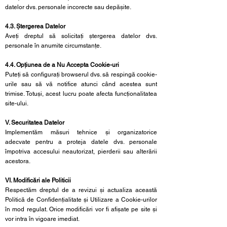
datelor dvs. personale incorecte sau depășite.
4.3. Ștergerea Datelor
Aveți dreptul să solicitați ștergerea datelor dvs.
personale în anumite circumstanțe.
4.4. Opțiunea de a Nu Accepta Cookie-uri
Puteți să configurați browserul dvs. să respingă cookie-
urile sau să vă notifice atunci când acestea sunt
trimise. Totuși, acest lucru poate afecta funcționalitatea
site-ului.
V. Securitatea Datelor
Implementăm măsuri tehnice și organizatorice
adecvate pentru a proteja datele dvs. personale
împotriva accesului neautorizat, pierderii sau alterării
acestora.
VI. Modificări ale Politicii
Respectăm dreptul de a revizui și actualiza această
Politică de Confidențialitate și Utilizare a Cookie-urilor
în mod regulat. Orice modificări vor fi afișate pe site și
vor intra în vigoare imediat.