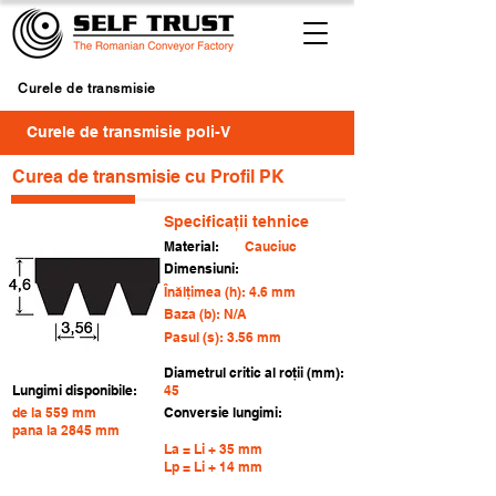
Curele de transmisie
Curele de transmisie poli-V
Curea de transmisie cu Profil PK
Specificații tehnice
Material:
Cauciuc
Dimensiuni:
Înălțimea (h): 4.6 mm
Baza (b): N/A
Pasul (s): 3.56 mm
Diametrul critic al roții (mm):
Lungimi disponibile:
45
de la 559 mm
Conversie lungimi:
pana la 2845 mm
La = Li + 35 mm
Lp = Li + 14 mm