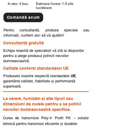
In stoc
4 buc.
Estimare livrare: 1-3 zile
lucrătoare
Comandă acum
Pentru consultanță, produse speciale sau
informații, suntem aici să vă ajutăm!
Consultanță gratuită
Echipa noastră de specialiști vă stă la dispoziție
pentru a alege produsul potrivit nevoilor
dumneavoastră.
Calitate conform standardelor UE
Produsele noastre respectă standardele
UE
,
garantând calitate, fiabilitate și performanță
superioară.
La cerere, furnizăm și alte tipuri sau
dimensiuni de curele pentru a se potrivi
nevoilor dumneavoastră specifice.
Curea de transmisie Poly-V Profil PK – soluție
tehnică pentru transmisii eficiente și durabile