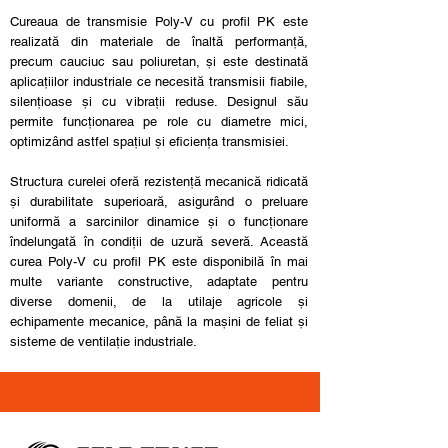
Cureaua de transmisie Poly-V cu profil PK este
realizată din materiale de înaltă performanță,
precum cauciuc sau poliuretan, și este destinată
aplicațiilor industriale ce necesită transmisii fiabile,
silențioase și cu vibrații reduse. Designul său
permite funcționarea pe role cu diametre mici,
optimizând astfel spațiul și eficiența transmisiei.
Structura curelei oferă rezistență mecanică ridicată
și durabilitate superioară, asigurând o preluare
uniformă a sarcinilor dinamice și o funcționare
îndelungată în condiții de uzură severă. Această
curea Poly-V cu profil PK este disponibilă în mai
multe variante constructive, adaptate pentru
diverse domenii, de la utilaje agricole și
echipamente mecanice, până la mașini de feliat și
sisteme de ventilație industriale.