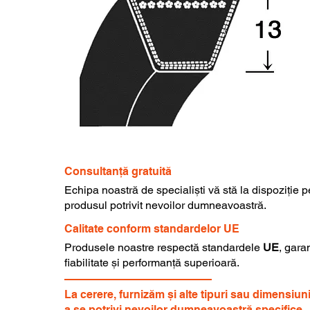
Consultanță gratuită
Echipa noastră de specialiști vă stă la dispoziție 
produsul potrivit nevoilor dumneavoastră.
Calitate conform standardelor UE
Produsele noastre respectă standardele
UE
, gara
fiabilitate și performanță superioară.
La cerere, furnizăm și alte tipuri sau dimensiun
a se potrivi nevoilor dumneavoastră specifice.