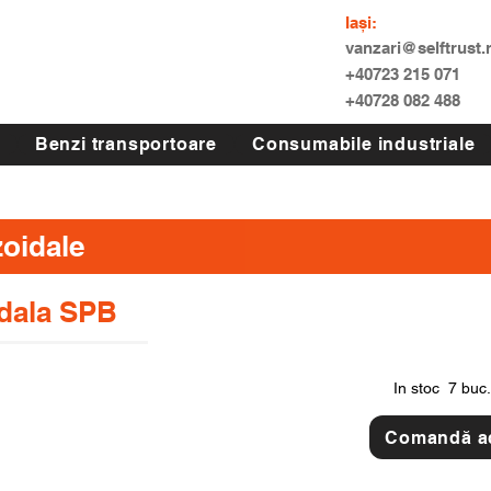
Iași:
vanzari@selftrust.
+40723 215 071
+40728 082 488
Benzi transportoare
Consumabile industriale
zoidale
idala SPB
In stoc
7 buc.
Comandă 