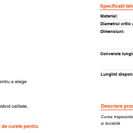
Specificații te
Material:
Diametrul critic 
Dimensiuni:
Conversie lungi
Lungimi disponi
pentru a alege
ntând calitate,
Descriere pro
Curea trapezoida
și durabilă
i de curele pentru