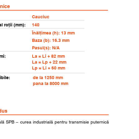
hnice
Cauciuc
al roții (mm):
140
Înălțimea (h): 13 mm
Baza (b): 16.3 mm
Pasul(s): N/A
mi:
La = Li + 82 mm
La = Lp + 22 mm
Lp = Li + 60 mm
bile:
de la 1250 mm
pana la 8000 mm
dus
lă SPB – curea industrială pentru transmisie puternică