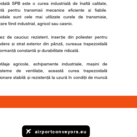
dală SPB este o curea industrială de înaltă calitate,
tă pentru transmisii mecanice eficiente și fiabile.
oidale sunt cele mai utilizate curele de transmisie,
are fiind industrial, agricol sau casnic.
ez de cauciuc rezistent, inserție din poliester pentru
indere și strat exterior din pânză, cureaua trapezoidală
rmanță constantă și durabilitate ridicată.
tilaje agricole, echipamente industriale, mașini de
isteme de ventilație, această curea trapezoidală
onare stabilă și rezistență la uzură în condiții de muncă
airportconveyors.eu