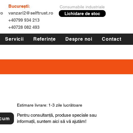
București:
Consumabile industriale
ro
vanzari2@selftrust.ro
Lichidare de stoc
+40799 934 213
+40728 082 493
Servicii
Referințe
Despre noi
Contact
Estimare livrare: 1-3 zile lucrătoare
Pentru consultanță, produse speciale sau
acum
informații, suntem aici să vă ajutăm!