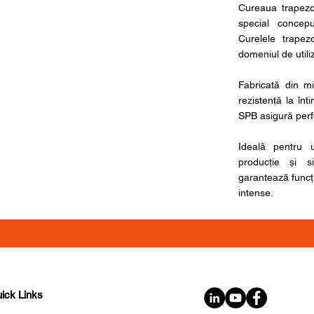
Cureaua trapezoi
special concepu
Curelele trapez
domeniul de utiliz
Fabricată din mi
rezistență la înt
SPB asigură perfo
Ideală pentru u
producție și s
garantează funcți
intense.
ick Links