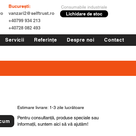
București:
Consumabile industriale
ro
vanzari2@selftrust.ro
Lichidare de stoc
+40799 934 213
+40728 082 493
Servicii
Referințe
Despre noi
Contact
Estimare livrare: 1-3 zile lucrătoare
Pentru consultanță, produse speciale sau
acum
informații, suntem aici să vă ajutăm!