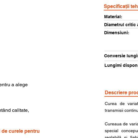
Specificații te
Material:
Diametrul critic 
Dimensiuni:
Conversie lungi
Lungimi disponi
pentru a alege
Descriere pro
Curea de varia
ntând calitate,
transmisii continu
Cureaua de variat
i de curele pentru
special concepu
reglabilă și fia