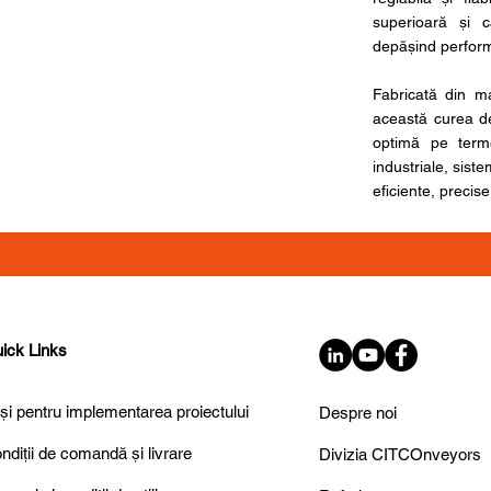
superioară și c
depășind performa
Fabricată din ma
această curea de
optimă pe terme
industriale, siste
eficiente, precise
ick Links
și pentru implementarea proiectului
Despre noi
ndiții de comandă și livrare
Divizia CITCOnveyors