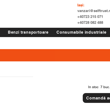
Iași:
vanzari@selftrust.
+40723 215 071
+40728 082 488
Benzi transportoare
Consumabile industriale
In stoc
7 buc.
Comandă 