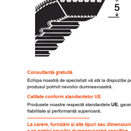
Consultanță gratuită
Echipa noastră de specialiști vă stă la dispoziție 
produsul potrivit nevoilor dumneavoastră.
Calitate conform standardelor UE
Produsele noastre respectă standardele
UE
, gara
fiabilitate și performanță superioară.
La cerere, furnizăm și alte tipuri sau dimensiun
a se potrivi nevoilor dumneavoastră specifice.