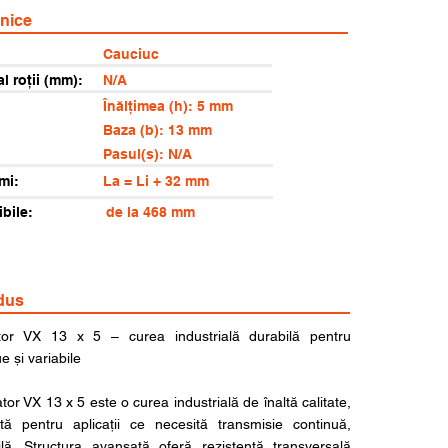
hnice
Cauciuc
al roții (mm):
N/A
Înălțimea (h): 5 mm
Baza (b): 13 mm
Pasul(s): N/A
mi:
La = Li + 32 mm
bile:
de la 468 mm
dus
tor VX 13 x 5 – curea industrială durabilă pentru
e și variabile
or VX 13 x 5 este o curea industrială de înaltă calitate,
tă pentru aplicații ce necesită transmisie continuă,
bilă. Structura avansată oferă rezistență transversală