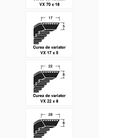
VX 70 x 18
Curea de variator
VX 17 x 5
Curea de variator
VX 22 x 8