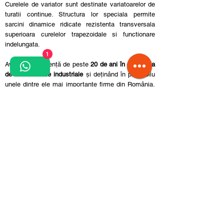
Curelele de variator sunt destinate variatoarelor de
turatii continue. Structura lor speciala permite
sarcini dinamice ridicate rezistenta transversala
superioara curelelor trapezoidale si functionare
indelungata.
1
Având o experiență de peste
20 de ani în distribuția
de consumabile industriale
și deținând în portofoliu
unele dintre ele mai importante firme din România,
SELF TRUST
este un competitor important în acest
domeniu.
Pentru alte detalii sau produse speciale
suntem aici să vă ajutăm!
Contact