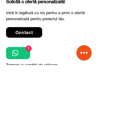
Solicită o ofertă personalizată!
Intră în legătură cu noi pentru a primi o ofertă
personalizată pentru proiectul tău.
Contact
1
Quick Links
Termeni și condiții de utilizare
Politica de confidențialitate
Prelucrarea datelor cu caracter personal
Condiții de comandă și livrare
Pași pentru implementarea proiectului
Despre noi
Divizia CITCOnveyors
Referințe