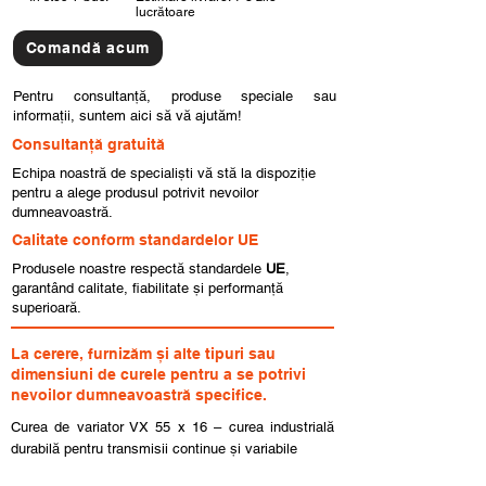
lucrătoare
Comandă acum
Pentru consultanță, produse speciale sau
informații, suntem aici să vă ajutăm!
Consultanță gratuită
Echipa noastră de specialiști vă stă la dispoziție
pentru a alege produsul potrivit nevoilor
dumneavoastră.
Calitate conform standardelor UE
Produsele noastre respectă standardele
UE
,
garantând calitate, fiabilitate și performanță
superioară.
La cerere, furnizăm și alte tipuri sau
dimensiuni de curele pentru a se potrivi
nevoilor dumneavoastră specifice.
Curea de variator VX 55 x 16 – curea industrială
durabilă pentru transmisii continue și variabile