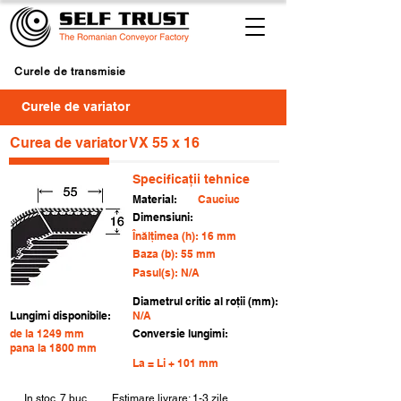
Curele de transmisie
Curele de variator
Curea de variator VX 55 x 16
Specificații tehnice
Material:
Cauciuc
Dimensiuni:
Înălțimea (h): 16 mm
Baza (b): 55 mm
Pasul(s): N/A
Diametrul critic al roții (mm):
Lungimi disponibile:
N/A
de la 1249 mm
Conversie lungimi:
pana la 1800 mm
La = Li + 101 mm
In stoc
7 buc.
Estimare livrare: 1-3 zile