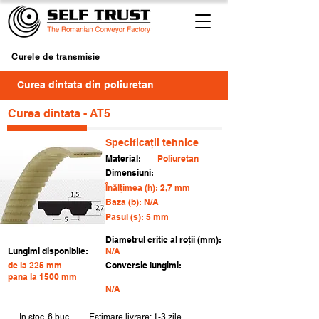
Curele de transmisie
Curea dintata din poliuretan
Curea dintata - AT5
Specificații tehnice
Material:
Poliuretan
Dimensiuni:
Înălțimea (h): 2,7 mm
Baza (b): N/A
Pasul (s): 5 mm
Diametrul critic al roții (mm):
Lungimi disponibile:
N/A
de la 225 mm
Conversie lungimi:
pana la 1500 mm
N/A
In stoc
6 buc.
Estimare livrare: 1-3 zile