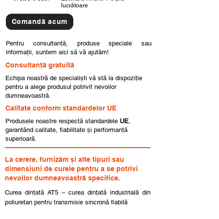
lucrătoare
Comandă acum
Pentru consultanță, produse speciale sau
informații, suntem aici să vă ajutăm!
Consultanță gratuită
Echipa noastră de specialiști vă stă la dispoziție
pentru a alege produsul potrivit nevoilor
dumneavoastră.
Calitate conform standardelor UE
Produsele noastre respectă standardele
UE
,
garantând calitate, fiabilitate și performanță
superioară.
La cerere, furnizăm și alte tipuri sau
dimensiuni de curele pentru a se potrivi
nevoilor dumneavoastră specifice.
Curea dințată AT5 – curea dințată industrială din
poliuretan pentru transmisie sincronă fiabilă