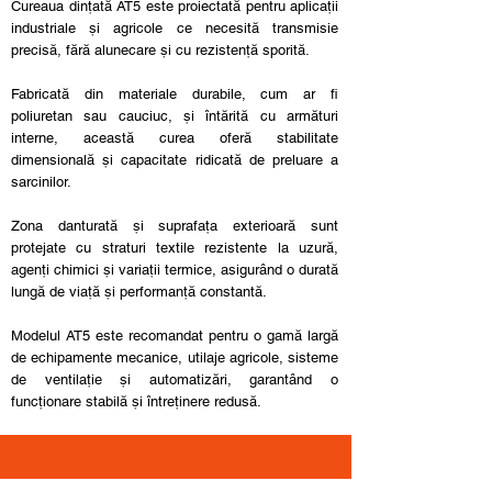
Cureaua dințată AT5 este proiectată pentru aplicații
industriale și agricole ce necesită transmisie
precisă, fără alunecare și cu rezistență sporită.
Fabricată din materiale durabile, cum ar fi
poliuretan sau cauciuc, și întărită cu armături
interne, această curea oferă stabilitate
dimensională și capacitate ridicată de preluare a
sarcinilor.
Zona danturată și suprafața exterioară sunt
protejate cu straturi textile rezistente la uzură,
agenți chimici și variații termice, asigurând o durată
lungă de viață și performanță constantă.
Modelul AT5 este recomandat pentru o gamă largă
de echipamente mecanice, utilaje agricole, sisteme
de ventilație și automatizări, garantând o
funcționare stabilă și întreținere redusă.