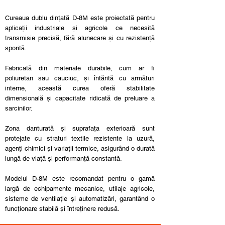
Cureaua dublu dințată D-8M este proiectată pentru
aplicații industriale și agricole ce necesită
transmisie precisă, fără alunecare și cu rezistență
sporită.
Fabricată din materiale durabile, cum ar fi
poliuretan sau cauciuc, și întărită cu armături
interne, această curea oferă stabilitate
dimensională și capacitate ridicată de preluare a
sarcinilor.
Zona danturată și suprafața exterioară sunt
protejate cu straturi textile rezistente la uzură,
agenți chimici și variații termice, asigurând o durată
lungă de viață și performanță constantă.
Modelul D-8M este recomandat pentru o gamă
largă de echipamente mecanice, utilaje agricole,
sisteme de ventilație și automatizări, garantând o
funcționare stabilă și întreținere redusă.