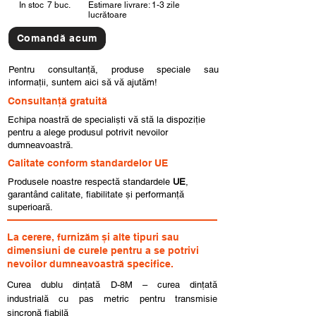
In stoc
7 buc.
Estimare livrare: 1-3 zile
lucrătoare
Comandă acum
Pentru consultanță, produse speciale sau
informații, suntem aici să vă ajutăm!
Consultanță gratuită
Echipa noastră de specialiști vă stă la dispoziție
pentru a alege produsul potrivit nevoilor
dumneavoastră.
Calitate conform standardelor UE
Produsele noastre respectă standardele
UE
,
garantând calitate, fiabilitate și performanță
superioară.
La cerere, furnizăm și alte tipuri sau
dimensiuni de curele pentru a se potrivi
nevoilor dumneavoastră specifice.
Curea dublu dințată D-8M – curea dințată
industrială cu pas metric pentru transmisie
sincronă fiabilă