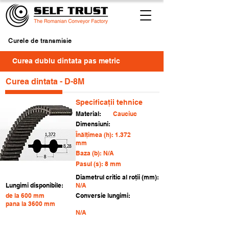
Curele de transmisie
Curea dublu dintata pas metric
Curea dintata - D-8M
Specificații tehnice
Material:
Cauciuc
Dimensiuni:
Înălțimea (h): 1.372
mm
Baza (b): N/A
Pasul (s): 8 mm
Diametrul critic al roții (mm):
Lungimi disponibile:
N/A
de la 600 mm
Conversie lungimi:
pana la 3600 mm
N/A