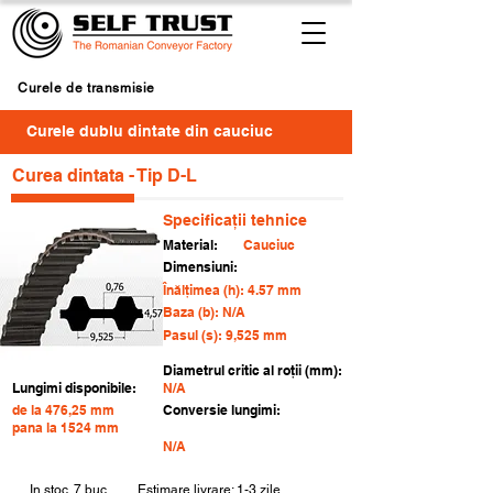
Curele de transmisie
Curele dublu dintate din cauciuc
Curea dintata - Tip D-L
Specificații tehnice
Material:
Cauciuc
Dimensiuni:
Înălțimea (h): 4.57 mm
Baza (b): N/A
Pasul (s): 9,525 mm
Diametrul critic al roții (mm):
Lungimi disponibile:
N/A
de la 476,25 mm
Conversie lungimi:
pana la 1524 mm
N/A
In stoc
7 buc.
Estimare livrare: 1-3 zile