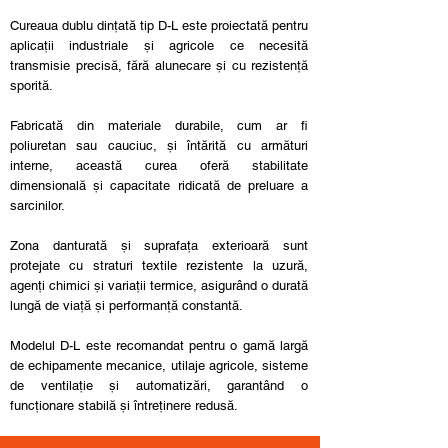
Cureaua dublu dințată tip D-L este proiectată pentru
aplicații industriale și agricole ce necesită
transmisie precisă, fără alunecare și cu rezistență
sporită.
Fabricată din materiale durabile, cum ar fi
poliuretan sau cauciuc, și întărită cu armături
interne, această curea oferă stabilitate
dimensională și capacitate ridicată de preluare a
sarcinilor.
Zona danturată și suprafața exterioară sunt
protejate cu straturi textile rezistente la uzură,
agenți chimici și variații termice, asigurând o durată
lungă de viață și performanță constantă.
Modelul D-L este recomandat pentru o gamă largă
de echipamente mecanice, utilaje agricole, sisteme
de ventilație și automatizări, garantând o
funcționare stabilă și întreținere redusă.