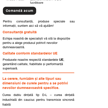
lucrătoare
Comandă acum
Pentru consultanță, produse speciale sau
informații, suntem aici să vă ajutăm!
Consultanță gratuită
Echipa noastră de specialiști vă stă la dispoziție
pentru a alege produsul potrivit nevoilor
dumneavoastră.
Calitate conform standardelor UE
Produsele noastre respectă standardele
UE
,
garantând calitate, fiabilitate și performanță
superioară.
La cerere, furnizăm și alte tipuri sau
dimensiuni de curele pentru a se potrivi
nevoilor dumneavoastră specifice.
Curea dublu dințată tip D-L – curea dințată
industrială din cauciuc pentru transmisie sincronă
fiabilă