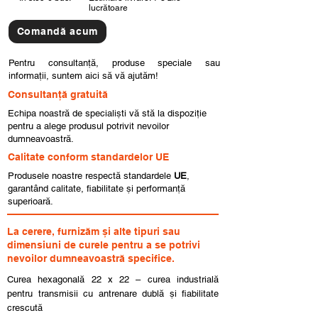
lucrătoare
Comandă acum
Pentru consultanță, produse speciale sau
informații, suntem aici să vă ajutăm!
Consultanță gratuită
Echipa noastră de specialiști vă stă la dispoziție
pentru a alege produsul potrivit nevoilor
dumneavoastră.
Calitate conform standardelor UE
Produsele noastre respectă standardele
UE
,
garantând calitate, fiabilitate și performanță
superioară.
La cerere, furnizăm și alte tipuri sau
dimensiuni de curele pentru a se potrivi
nevoilor dumneavoastră specifice.
Curea hexagonală 22 x 22 – curea industrială
pentru transmisii cu antrenare dublă și fiabilitate
crescută