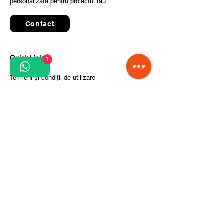
personalizată pentru proiectul tău.
Contact
Quick Links
1
Termeni și condiții de utilizare
Politica de confidențialitate
Prelucrarea datelor cu caracter personal
Condiții de comandă și livrare
Pași pentru implementarea proiectului
Despre noi
Divizia CITCOnveyors
Referințe
Clienți
Noutăți