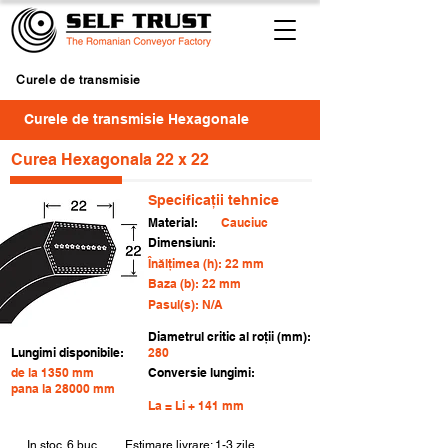
Curele de transmisie
Curele de transmisie Hexagonale
Curea Hexagonala 22 x 22
Specificații tehnice
Material:
Cauciuc
Dimensiuni:
Înălțimea (h): 22 mm
Baza (b): 22 mm
Pasul(s): N/A
Diametrul critic al roții (mm):
Lungimi disponibile:
280
de la 1350 mm
Conversie lungimi:
pana la 28000 mm
La = Li + 141 mm
In stoc
6 buc.
Estimare livrare: 1-3 zile