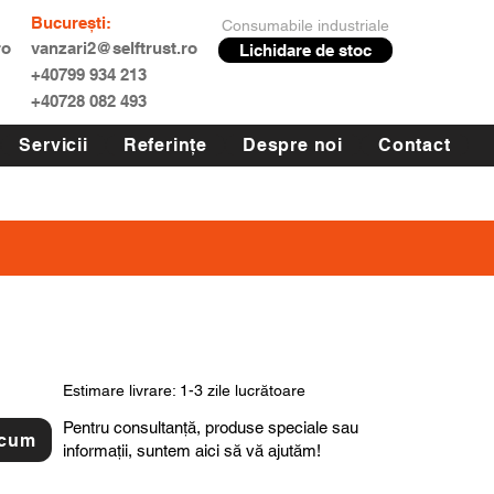
București:
Consumabile industriale
ro
vanzari2@selftrust.ro
Lichidare de stoc
+40799 934 213
+40728 082 493
Servicii
Referințe
Despre noi
Contact
Estimare livrare: 1-3 zile lucrătoare
Pentru consultanță, produse speciale sau
acum
informații, suntem aici să vă ajutăm!