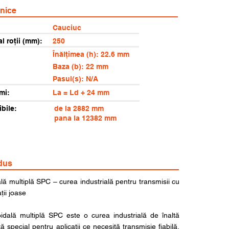
hnice
Cauciuc
al roții (mm):
250
Înălțimea (h): 22.6 mm
Baza (b): 22 mm
Pasul(s): N/A
mi:
La = Ld + 24 mm
bile:
de la 2882 mm
pana la 12382 mm
dus
lă multiplă SPC – curea industrială pentru transmisii cu
ții joase
dală multiplă SPC este o curea industrială de înaltă
tă special pentru aplicații ce necesită transmisie fiabilă,