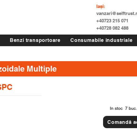
Iași:
vanzari@selftrust.
+40723 215 071
+40728 082 488
Benzi transportoare
Consumabile industriale
zoidale Multiple
 SPC
In stoc
7 buc.
Comandă 