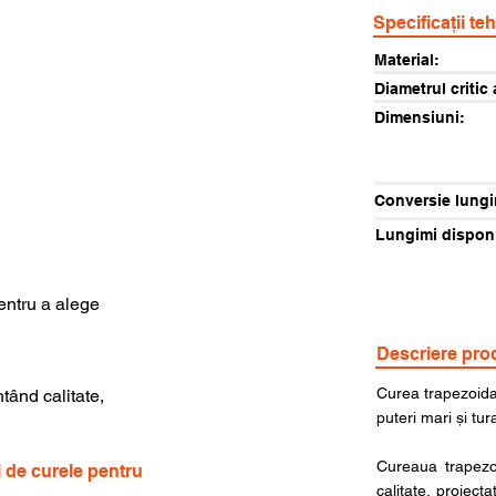
Specificații te
Material:
Diametrul critic 
Dimensiuni:
Conversie lungi
Lungimi disponi
pentru a alege
Descriere pro
Curea trapezoida
ntând calitate,
puteri mari și tura
Cureaua trapezoi
i de curele pentru
calitate, proiecta