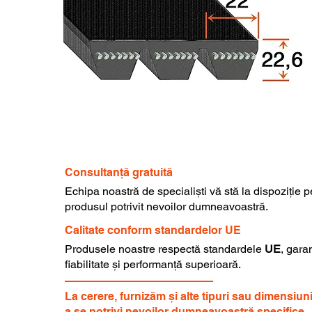
Consultanță gratuită
Echipa noastră de specialiști vă stă la dispoziție 
produsul potrivit nevoilor dumneavoastră.
Calitate conform standardelor UE
Produsele noastre respectă standardele
UE
, gara
fiabilitate și performanță superioară.
La cerere, furnizăm și alte tipuri sau dimensiun
a se potrivi nevoilor dumneavoastră specifice.