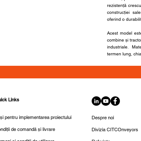
rezistență crescu
construcției sal
oferind o durabili
Acest model este
combine și tracto
industriale. Ma
termen lung, chiar
ick Links
și pentru implementarea proiectului
Despre noi
ndiții de comandă și livrare
Divizia CITCOnveyors