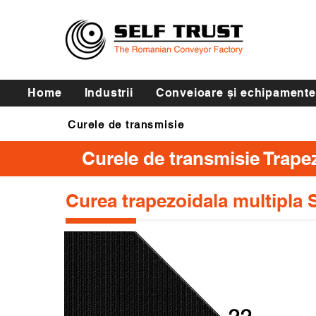
Home
Industrii
Conveioare și echipamente
Curele de transmisie
Curele de transmisie Trape
Curea trapezoidala multipla