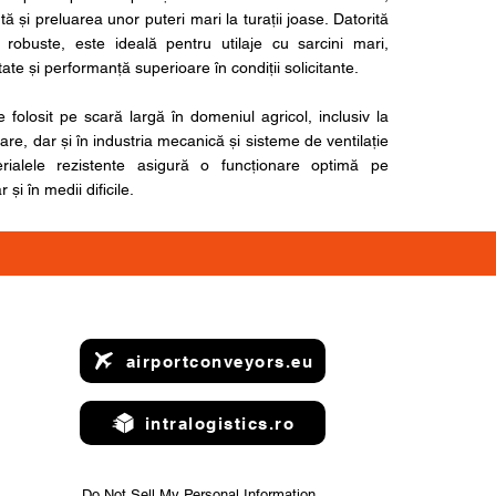
tă și preluarea unor puteri mari la turații joase. Datorită
e robuste, este ideală pentru utilaje cu sarcini mari,
tate și performanță superioare în condiții solicitante.
 folosit pe scară largă în domeniul agricol, inclusiv la
are, dar și în industria mecanică și sisteme de ventilație
terialele rezistente asigură o funcționare optimă pe
 și în medii dificile.
airportconveyors.eu
intralogistics.ro
Do Not Sell My Personal Information