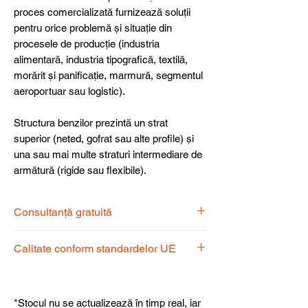
proces comercializată furnizează soluții
pentru orice problemă și situație din
procesele de producție (industria
alimentară, industria tipografică, textilă,
morărit și panificație, marmură, segmentul
aeroportuar sau logistic).
Structura benzilor prezintă un strat
superior (neted, gofrat sau alte profile) și
una sau mai multe straturi intermediare de
armătură (rigide sau flexibile).
Consultanță gratuită
Echipa noastră de specialiști vă stă la
Calitate conform standardelor UE
dispoziție pentru a alege produsul
potrivit nevoilor dumneavoastră.
Produsele noastre respectă
standardele UE, garantând calitate,
*Stocul nu se actualizează în timp real, iar
fiabilitate și performanță superioară.