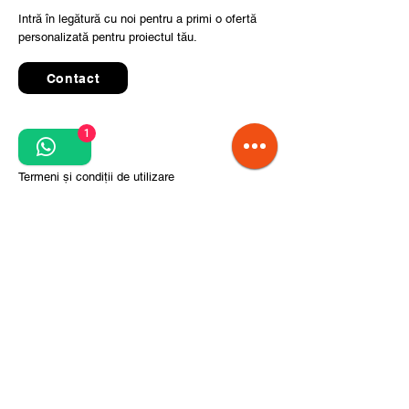
Intră în legătură cu noi pentru a primi o ofertă
personalizată pentru proiectul tău.
Contact
1
Quick Links
Termeni și condiții de utilizare
Politica de confidențialitate
Prelucrarea datelor cu caracter personal
Condiții de comandă și livrare
Pași pentru implementarea proiectului
Despre noi
Divizia CITCOnveyors
Referințe
Clienți