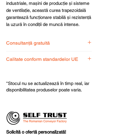
industriale, mașini de producție și sisteme
de ventilație, această curea trapezoidală
garantează funcționare stabilă și rezistență
la uzură în condiții de muncă intense.
Consultanță gratuită
Echipa noastră de specialiști vă stă la
Calitate conform standardelor UE
dispoziție pentru a alege produsul
potrivit nevoilor dumneavoastră.
Produsele noastre respectă
standardele UE, garantând calitate,
*Stocul nu se actualizează în timp real, iar
fiabilitate și performanță superioară.
disponibilitatea produselor poate varia.
Solicită o ofertă personalizată!