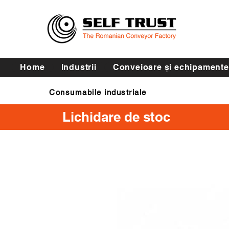
Home
Industrii
Conveioare și echipamente
Consumabile industriale
Curele de transmisie
Lichidare de stoc