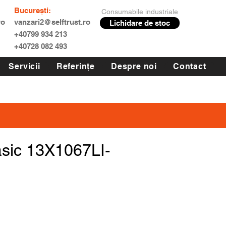
București:
Consumabile industriale
ro
vanzari2@selftrust.ro
Lichidare de stoc
+40799 934 213
+40728 082 493
Servicii
Referințe
Despre noi
Contact
asic 13X1067LI-
Preț