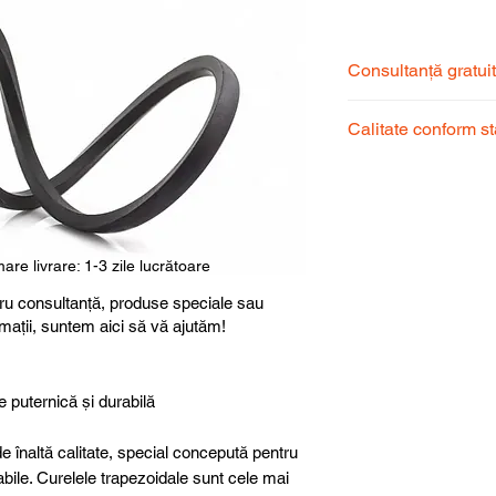
Consultanță gratui
Echipa noastră de s
Calitate conform s
pentru a alege prod
dumneavoastră.
Produsele noastre
garantând calitate, 
superioară.
are livrare: 1-3 zile lucrătoare
ru consultanță, produse speciale sau
rmații, suntem aici să vă ajutăm!
e puternică și durabilă
e înaltă calitate, special concepută pentru
abile. Curelele trapezoidale sunt cele mai