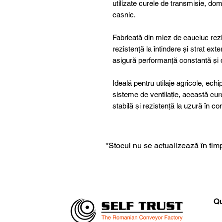
utilizate curele de transmisie, dome
casnic.
Fabricată din miez de cauciuc rezis
rezistență la întindere și strat ex
asigură performanță constantă și du
Ideală pentru utilaje agricole, ech
sisteme de ventilație, această cu
stabilă și rezistență la uzură în c
*Stocul nu se actualizează în timp
Qu