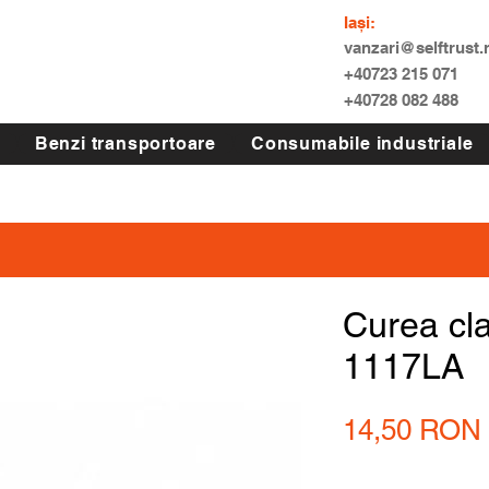
Iași:
vanzari@selftrust.
+40723 215 071
+40728 082 488
Benzi transportoare
Consumabile industriale
Curea cl
1117LA
14,50 RON