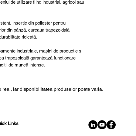
niul de utilizare fiind industrial, agricol sau
tent, inserție din poliester pentru
terior din pânză, cureaua trapezoidală
rabilitate ridicată.
ipamente industriale, mașini de producție și
rea trapezoidală garantează funcționare
ondiții de muncă intense.
 real, iar disponibilitatea produselor poate varia.
ick Links