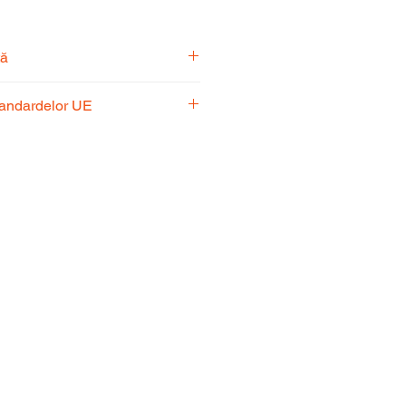
tă
pecialiști vă stă la dispoziție
tandardelor UE
usul potrivit nevoilor
 respectă standardele UE,
fiabilitate și performanță