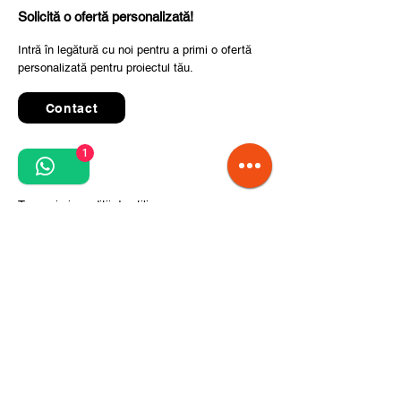
Solicită o ofertă personalizată!
Intră în legătură cu noi pentru a primi o ofertă
personalizată pentru proiectul tău.
Contact
1
Quick Links
Termeni și condiții de utilizare
Politica de confidențialitate
Prelucrarea datelor cu caracter personal
Condiții de comandă și livrare
Pași pentru implementarea proiectului
Despre noi
Divizia CITCOnveyors
Referințe