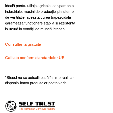
Ideală pentru utilaje agricole, echipamente
industriale, mașini de producție și sisteme
de ventilație, această curea trapezoidală
garantează funcționare stabilă și rezistență
la uzură în condiții de muncă intense.
Consultanță gratuită
Echipa noastră de specialiști vă stă la
Calitate conform standardelor UE
dispoziție pentru a alege produsul
potrivit nevoilor dumneavoastră.
Produsele noastre respectă
standardele UE, garantând calitate,
*Stocul nu se actualizează în timp real, iar
fiabilitate și performanță superioară.
disponibilitatea produselor poate varia.