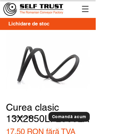
Lichidare de stoc
Curea clasic
13X2850LI-2900LA
Comandă acum
In stoc
5 buc.
17,50 RON
fără TVA