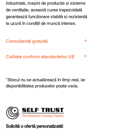
industriale, mașini de producție și sisteme
de ventilație, această curea trapezoidală
garantează funcționare stabilă și rezistență
la uzură în condiții de muncă intense.
Consultanță gratuită
Echipa noastră de specialiști vă stă la
Calitate conform standardelor UE
dispoziție pentru a alege produsul
potrivit nevoilor dumneavoastră.
Produsele noastre respectă
standardele UE, garantând calitate,
*Stocul nu se actualizează în timp real, iar
fiabilitate și performanță superioară.
disponibilitatea produselor poate varia.
Solicită o ofertă personalizată!