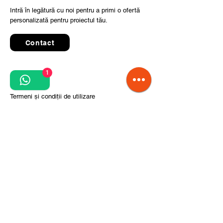
Intră în legătură cu noi pentru a primi o ofertă
personalizată pentru proiectul tău.
Contact
1
Quick Links
Termeni și condiții de utilizare
Politica de confidențialitate
Prelucrarea datelor cu caracter personal
Condiții de comandă și livrare
Pași pentru implementarea proiectului
Despre noi
Divizia CITCOnveyors
Referințe
Clienți