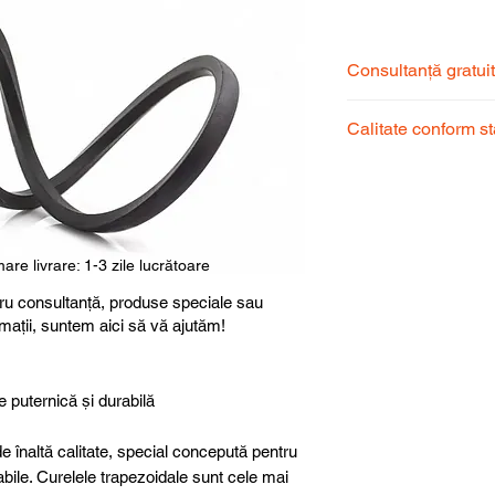
Consultanță gratui
Echipa noastră de s
Calitate conform s
pentru a alege prod
dumneavoastră.
Produsele noastre
garantând calitate, 
superioară.
are livrare: 1-3 zile lucrătoare
ru consultanță, produse speciale sau
rmații, suntem aici să vă ajutăm!
e puternică și durabilă
e înaltă calitate, special concepută pentru
abile. Curelele trapezoidale sunt cele mai