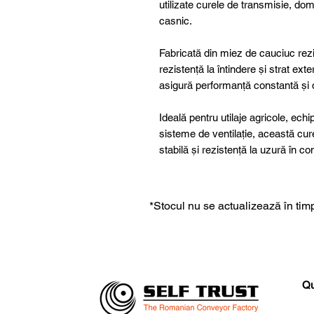
utilizate curele de transmisie, dome
casnic.
Fabricată din miez de cauciuc rezis
rezistență la întindere și strat ex
asigură performanță constantă și du
Ideală pentru utilaje agricole, ech
sisteme de ventilație, această cu
stabilă și rezistență la uzură în c
*Stocul nu se actualizează în timp
Qu