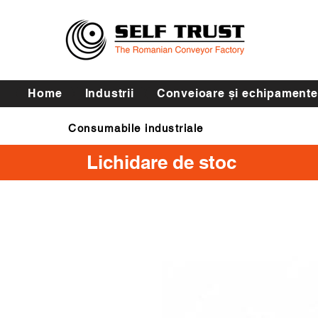
Home
Industrii
Conveioare și echipamente
Consumabile industriale
Curele de transmisie
Lichidare de stoc