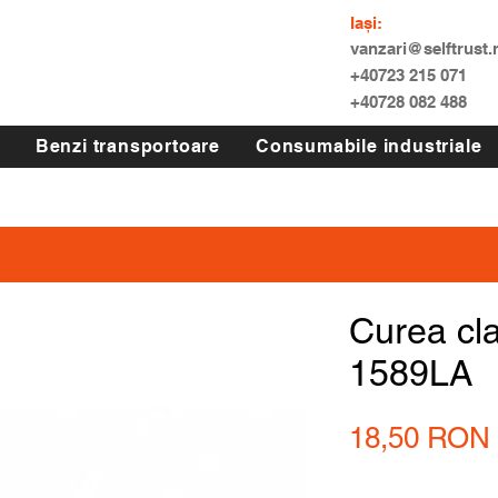
Iași:
vanzari@selftrust.
+40723 215 071
+40728 082 488
Benzi transportoare
Consumabile industriale
Curea cl
1589LA
18,50 RON