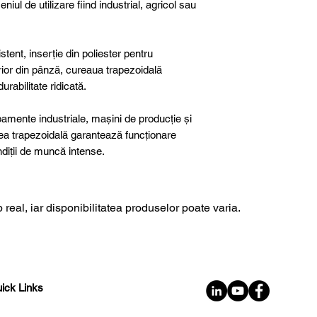
niul de utilizare fiind industrial, agricol sau
tent, inserție din poliester pentru
terior din pânză, cureaua trapezoidală
rabilitate ridicată.
ipamente industriale, mașini de producție și
rea trapezoidală garantează funcționare
ondiții de muncă intense.
 real, iar disponibilitatea produselor poate varia.
ick Links