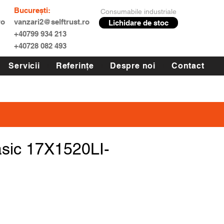
București:
Consumabile industriale
ro
vanzari2@selftrust.ro
Lichidare de stoc
+40799 934 213
+40728 082 493
Servicii
Referințe
Despre noi
Contact
asic 17X1520LI-
Preț