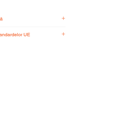
tă
pecialiști vă stă la dispoziție
tandardelor UE
usul potrivit nevoilor
 respectă standardele UE,
fiabilitate și performanță