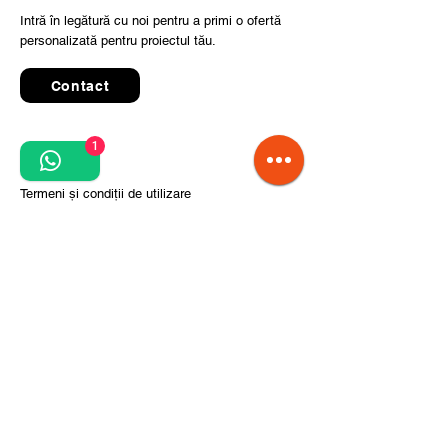
Intră în legătură cu noi pentru a primi o ofertă
personalizată pentru proiectul tău.
Contact
1
Quick Links
Termeni și condiții de utilizare
Politica de confidențialitate
Prelucrarea datelor cu caracter personal
Condiții de comandă și livrare
Pași pentru implementarea proiectului
Despre noi
Divizia CITCOnveyors
Referințe
Clienți