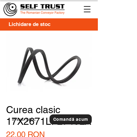
Lichidare de stoc
Curea clasic
17X2671LI-2740LA
Comandă acum
In stoc
5 buc.
Preț
22,00 RON