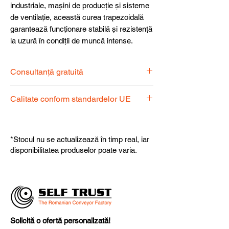
industriale, mașini de producție și sisteme
de ventilație, această curea trapezoidală
garantează funcționare stabilă și rezistență
la uzură în condiții de muncă intense.
Consultanță gratuită
Echipa noastră de specialiști vă stă la
Calitate conform standardelor UE
dispoziție pentru a alege produsul
potrivit nevoilor dumneavoastră.
Produsele noastre respectă
standardele UE, garantând calitate,
*Stocul nu se actualizează în timp real, iar
fiabilitate și performanță superioară.
disponibilitatea produselor poate varia.
Solicită o ofertă personalizată!