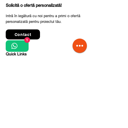
Solicită o ofertă personalizată!
Intră în legătură cu noi pentru a primi o ofertă
personalizată pentru proiectul tău.
Contact
1
Quick Links
Termeni și condiții de utilizare
Politica de confidențialitate
Prelucrarea datelor cu caracter personal
Condiții de comandă și livrare
Pași pentru implementarea proiectului
Despre noi
Divizia CITCOnveyors
Referințe