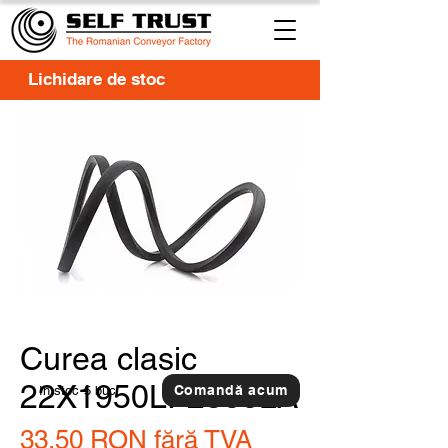
Lichidare de stoc
Curea clasic
22X1950LI-2388LA
Comandă acum
In stoc
5 buc.
33,50 RON
fără TVA