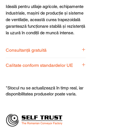
Ideală pentru utilaje agricole, echipamente
industriale, mașini de producție și sisteme
de ventilație, această curea trapezoidală
garantează funcționare stabilă și rezistență
la uzură în condiții de muncă intense.
Consultanță gratuită
Echipa noastră de specialiști vă stă la
Calitate conform standardelor UE
dispoziție pentru a alege produsul
potrivit nevoilor dumneavoastră.
Produsele noastre respectă
standardele UE, garantând calitate,
*Stocul nu se actualizează în timp real, iar
fiabilitate și performanță superioară.
disponibilitatea produselor poate varia.