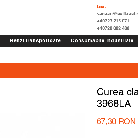
Iași:
vanzari@selftrust.
+40723 215 071
+40728 082 488
Benzi transportoare
Consumabile industriale
Curea cl
3968LA
67,30 RON