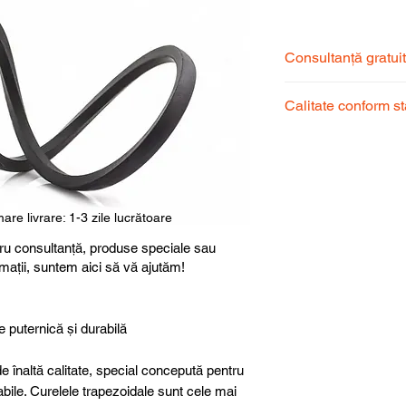
Consultanță gratui
Echipa noastră de s
Calitate conform s
pentru a alege prod
dumneavoastră.
Produsele noastre
garantând calitate, 
superioară.
are livrare: 1-3 zile lucrătoare
ru consultanță, produse speciale sau
rmații, suntem aici să vă ajutăm!
e puternică și durabilă
e înaltă calitate, special concepută pentru
abile. Curelele trapezoidale sunt cele mai