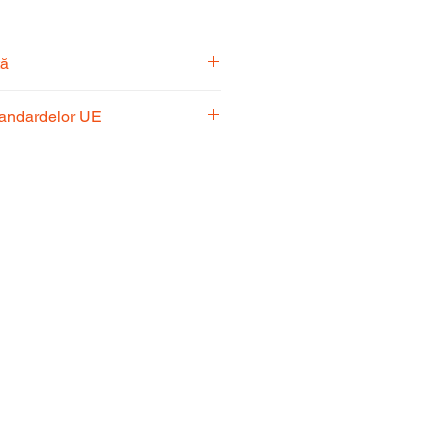
tă
pecialiști vă stă la dispoziție
tandardelor UE
usul potrivit nevoilor
 respectă standardele UE,
fiabilitate și performanță