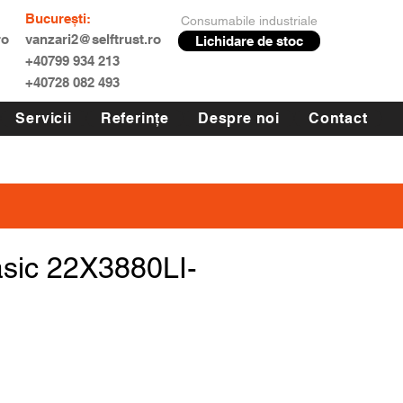
București:
Consumabile industriale
ro
vanzari2@selftrust.ro
Lichidare de stoc
+40799 934 213
+40728 082 493
Servicii
Referințe
Despre noi
Contact
asic 22X3880LI-
Preț