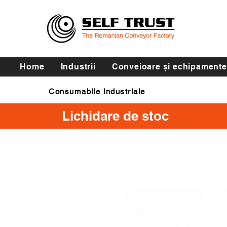
Home
Industrii
Conveioare și echipamente
Consumabile industriale
Curele de transmisie
Lichidare de stoc