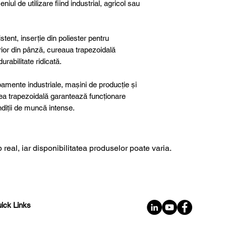
niul de utilizare fiind industrial, agricol sau
tent, inserție din poliester pentru
terior din pânză, cureaua trapezoidală
rabilitate ridicată.
ipamente industriale, mașini de producție și
rea trapezoidală garantează funcționare
ondiții de muncă intense.
 real, iar disponibilitatea produselor poate varia.
ick Links