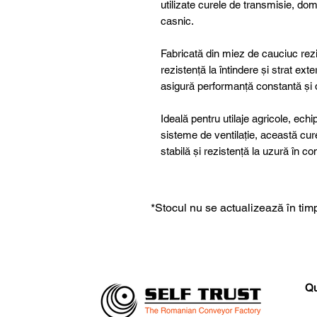
utilizate curele de transmisie, dome
casnic.
Fabricată din miez de cauciuc rezis
rezistență la întindere și strat ex
asigură performanță constantă și du
Ideală pentru utilaje agricole, ech
sisteme de ventilație, această cu
stabilă și rezistență la uzură în c
*Stocul nu se actualizează în timp
Qu