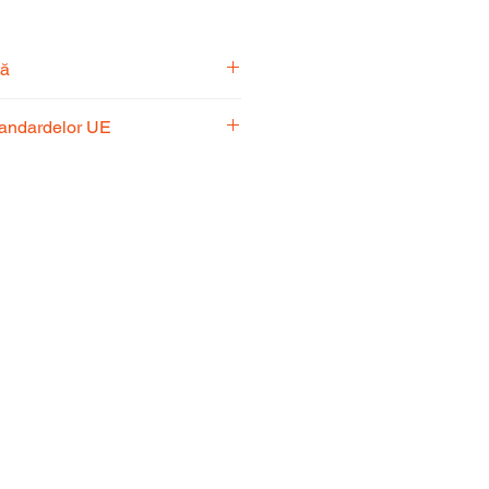
tă
pecialiști vă stă la dispoziție
tandardelor UE
usul potrivit nevoilor
 respectă standardele UE,
fiabilitate și performanță