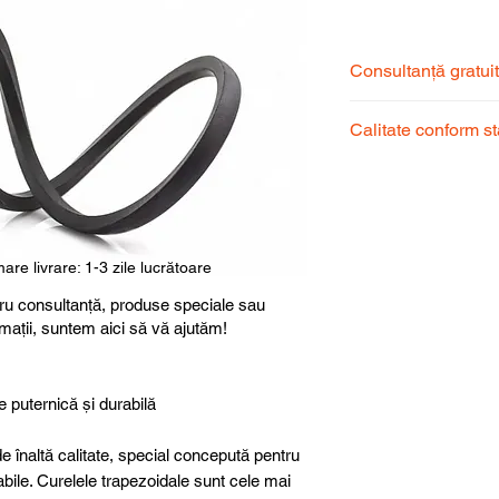
Consultanță gratui
Echipa noastră de s
Calitate conform s
pentru a alege prod
dumneavoastră.
Produsele noastre
garantând calitate, 
superioară.
are livrare: 1-3 zile lucrătoare
ru consultanță, produse speciale sau
rmații, suntem aici să vă ajutăm!
e puternică și durabilă
e înaltă calitate, special concepută pentru
abile. Curelele trapezoidale sunt cele mai