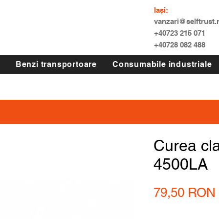
Iași:
vanzari@selftrust.
+40723 215 071
+40728 082 488
Benzi transportoare
Consumabile industriale
Curea cl
4500LA
79,50 RON