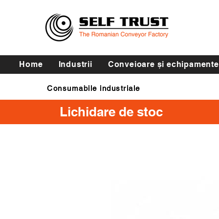
Home
Industrii
Conveioare și echipamente
Consumabile industriale
Curele de transmisie
Lichidare de stoc