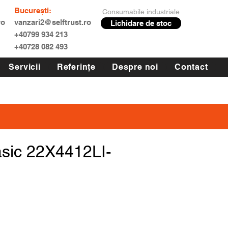
București:
Consumabile industriale
ro
vanzari2@selftrust.ro
Lichidare de stoc
+40799 934 213
+40728 082 493
Servicii
Referințe
Despre noi
Contact
asic 22X4412LI-
Preț