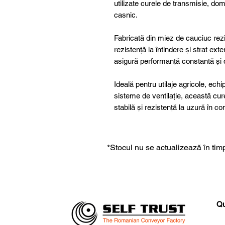
utilizate curele de transmisie, dome
casnic.
Fabricată din miez de cauciuc rezis
rezistență la întindere și strat ex
asigură performanță constantă și du
Ideală pentru utilaje agricole, ech
sisteme de ventilație, această cu
stabilă și rezistență la uzură în c
*Stocul nu se actualizează în timp
Qu