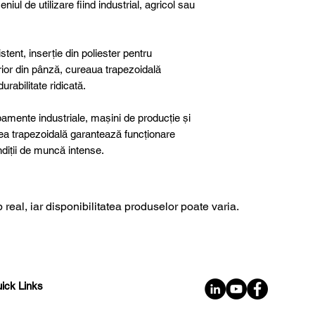
niul de utilizare fiind industrial, agricol sau
tent, inserție din poliester pentru
terior din pânză, cureaua trapezoidală
rabilitate ridicată.
ipamente industriale, mașini de producție și
rea trapezoidală garantează funcționare
ondiții de muncă intense.
 real, iar disponibilitatea produselor poate varia.
ick Links