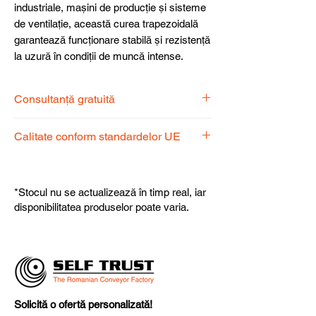
industriale, mașini de producție și sisteme
de ventilație, această curea trapezoidală
garantează funcționare stabilă și rezistență
la uzură în condiții de muncă intense.
Consultanță gratuită
Echipa noastră de specialiști vă stă la
Calitate conform standardelor UE
dispoziție pentru a alege produsul
potrivit nevoilor dumneavoastră.
Produsele noastre respectă
standardele UE, garantând calitate,
*Stocul nu se actualizează în timp real, iar
fiabilitate și performanță superioară.
disponibilitatea produselor poate varia.
Solicită o ofertă personalizată!