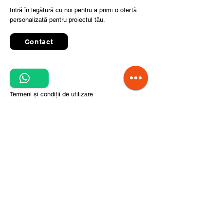
Intră în legătură cu noi pentru a primi o ofertă
personalizată pentru proiectul tău.
Contact
1
Quick Links
Termeni și condiții de utilizare
Politica de confidențialitate
Prelucrarea datelor cu caracter personal
Condiții de comandă și livrare
Pași pentru implementarea proiectului
Despre noi
Divizia CITCOnveyors
Referințe
Clienți