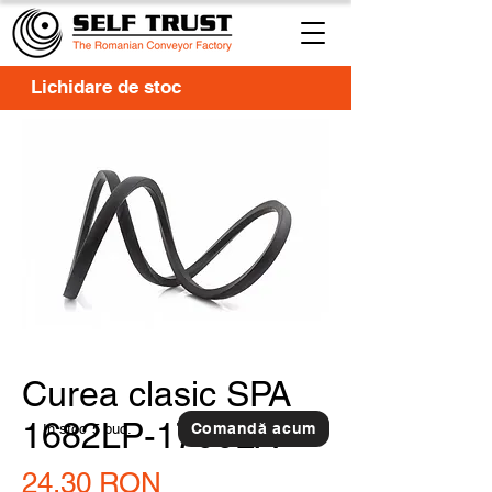
Lichidare de stoc
Curea clasic SPA
1682LP-1700LA
Comandă acum
In stoc
5 buc.
Preț
24,30 RON