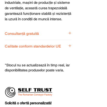
industriale, mașini de producție și sisteme
de ventilație, această curea trapezoidală
garantează funcționare stabilă și rezistență
la uzură în condiții de muncă intense.
Consultanță gratuită
Echipa noastră de specialiști vă stă la
Calitate conform standardelor UE
dispoziție pentru a alege produsul
potrivit nevoilor dumneavoastră.
Produsele noastre respectă
standardele UE, garantând calitate,
*Stocul nu se actualizează în timp real, iar
fiabilitate și performanță superioară.
disponibilitatea produselor poate varia.
Solicită o ofertă personalizată!