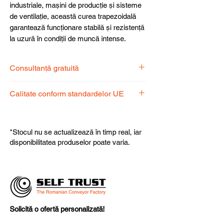
industriale, mașini de producție și sisteme
de ventilație, această curea trapezoidală
garantează funcționare stabilă și rezistență
la uzură în condiții de muncă intense.
Consultanță gratuită
Echipa noastră de specialiști vă stă la
Calitate conform standardelor UE
dispoziție pentru a alege produsul
potrivit nevoilor dumneavoastră.
Produsele noastre respectă
standardele UE, garantând calitate,
*Stocul nu se actualizează în timp real, iar
fiabilitate și performanță superioară.
disponibilitatea produselor poate varia.
Solicită o ofertă personalizată!