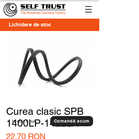
Lichidare de stoc
Curea clasic SPB
1400LP-1422LA
Comandă acum
In stoc
5 buc.
Preț
22,70 RON