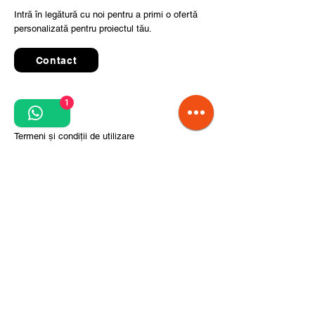
Intră în legătură cu noi pentru a primi o ofertă
personalizată pentru proiectul tău.
Contact
1
Quick Links
Termeni și condiții de utilizare
Politica de confidențialitate
Prelucrarea datelor cu caracter personal
Condiții de comandă și livrare
Pași pentru implementarea proiectului
Despre noi
Divizia CITCOnveyors
Referințe
Clienți