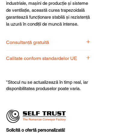
industriale, mașini de producție și sisteme
de ventilație, această curea trapezoidală
garantează funcționare stabilă și rezistență
la uzură în condiții de muncă intense.
Consultanță gratuită
Echipa noastră de specialiști vă stă la
Calitate conform standardelor UE
dispoziție pentru a alege produsul
potrivit nevoilor dumneavoastră.
Produsele noastre respectă
standardele UE, garantând calitate,
*Stocul nu se actualizează în timp real, iar
fiabilitate și performanță superioară.
disponibilitatea produselor poate varia.
Solicită o ofertă personalizată!