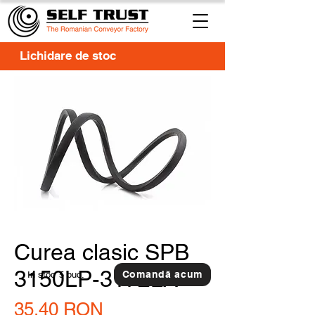
Lichidare de stoc
Curea clasic SPB
3150LP-3172LA
Comandă acum
In stoc
5 buc.
Preț
35,40 RON