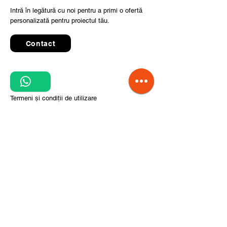
Intră în legătură cu noi pentru a primi o ofertă
personalizată pentru proiectul tău.
Contact
Quick Links
Termeni și condiții de utilizare
Politica de confidențialitate
Prelucrarea datelor cu caracter personal
Condiții de comandă și livrare
Pași pentru implementarea proiectului
Despre noi
Divizia CITCOnveyors
Referințe
Clienți