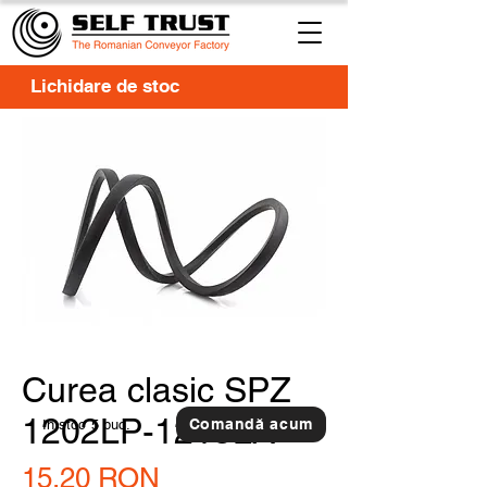
Lichidare de stoc
Curea clasic SPZ
1202LP-1215LA
Comandă acum
In stoc
5 buc.
Preț
15,20 RON