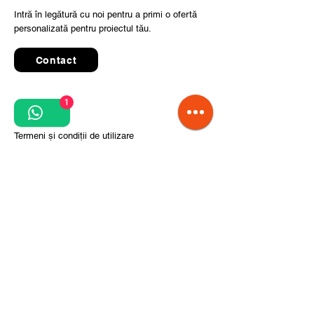
Intră în legătură cu noi pentru a primi o ofertă
personalizată pentru proiectul tău.
Contact
1
Quick Links
Termeni și condiții de utilizare
Politica de confidențialitate
Prelucrarea datelor cu caracter personal
Condiții de comandă și livrare
Pași pentru implementarea proiectului
Despre noi
Divizia CITCOnveyors
Referințe
Clienți