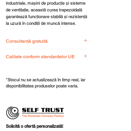
industriale, mașini de producție și sisteme
de ventilație, această curea trapezoidală
garantează funcționare stabilă și rezistență
la uzură în condiții de muncă intense.
Consultanță gratuită
Echipa noastră de specialiști vă stă la
Calitate conform standardelor UE
dispoziție pentru a alege produsul
potrivit nevoilor dumneavoastră.
Produsele noastre respectă
standardele UE, garantând calitate,
*Stocul nu se actualizează în timp real, iar
fiabilitate și performanță superioară.
disponibilitatea produselor poate varia.
Solicită o ofertă personalizată!