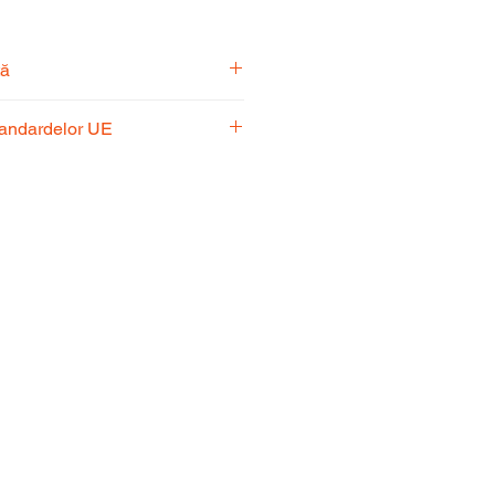
tă
pecialiști vă stă la dispoziție
tandardelor UE
usul potrivit nevoilor
 respectă standardele UE,
fiabilitate și performanță