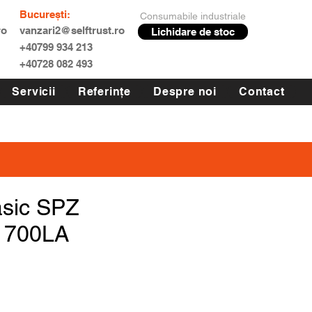
București:
Consumabile industriale
ro
vanzari2@selftrust.ro
Lichidare de stoc
+40799 934 213
+40728 082 493
Servicii
Referințe
Despre noi
Contact
asic SPZ
1700LA
Preț