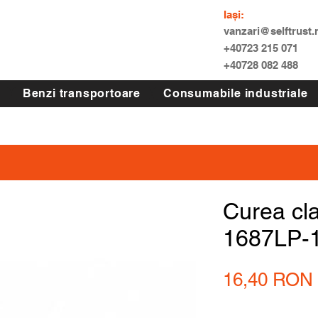
Iași:
vanzari@selftrust.
+40723 215 071
+40728 082 488
Benzi transportoare
Consumabile industriale
Curea cl
1687LP-
16,40 RON