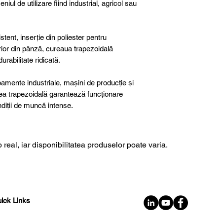
niul de utilizare fiind industrial, agricol sau
tent, inserție din poliester pentru
terior din pânză, cureaua trapezoidală
rabilitate ridicată.
ipamente industriale, mașini de producție și
rea trapezoidală garantează funcționare
ondiții de muncă intense.
 real, iar disponibilitatea produselor poate varia.
ick Links