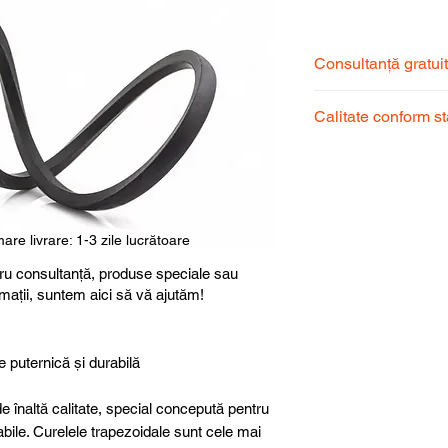
Consultanță gratui
Echipa noastră de s
Calitate conform s
pentru a alege prod
dumneavoastră.
Produsele noastre
garantând calitate, 
superioară.
are livrare: 1-3 zile lucrătoare
ru consultanță, produse speciale sau
rmații, suntem aici să vă ajutăm!
e puternică și durabilă
e înaltă calitate, special concepută pentru
abile. Curelele trapezoidale sunt cele mai