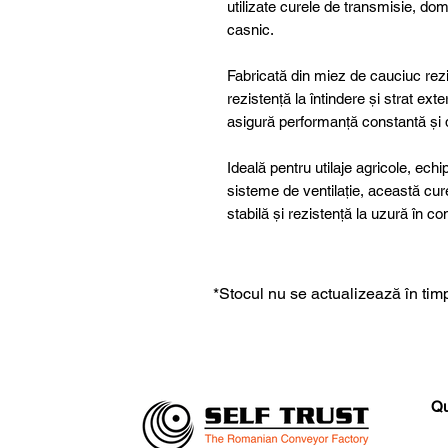
utilizate curele de transmisie, dome
casnic.
Fabricată din miez de cauciuc rezis
rezistență la întindere și strat ex
asigură performanță constantă și du
Ideală pentru utilaje agricole, ech
sisteme de ventilație, această cu
stabilă și rezistență la uzură în c
*Stocul nu se actualizează în timp
Qu