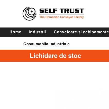
Home
Industrii
Conveioare și echipamente
Consumabile industriale
Curele de transmisie
Lichidare de stoc