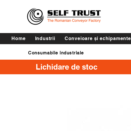
Home
Industrii
Conveioare și echipamente
Consumabile industriale
Curele de transmisie
Lichidare de stoc