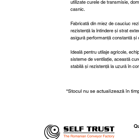
utilizate curele de transmisie, dome
casnic.
Fabricată din miez de cauciuc rezis
rezistență la întindere și strat ex
asigură performanță constantă și du
Ideală pentru utilaje agricole, ech
sisteme de ventilație, această cu
stabilă și rezistență la uzură în c
*Stocul nu se actualizează în timp
Qu