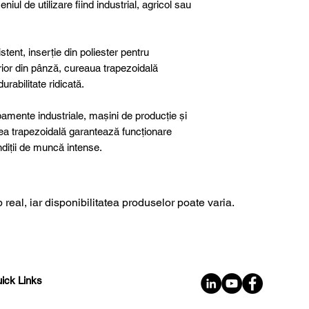
niul de utilizare fiind industrial, agricol sau
tent, inserție din poliester pentru
terior din pânză, cureaua trapezoidală
rabilitate ridicată.
ipamente industriale, mașini de producție și
rea trapezoidală garantează funcționare
ondiții de muncă intense.
 real, iar disponibilitatea produselor poate varia.
ick Links