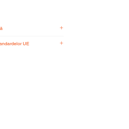
tă
pecialiști vă stă la dispoziție
tandardelor UE
usul potrivit nevoilor
 respectă standardele UE,
fiabilitate și performanță