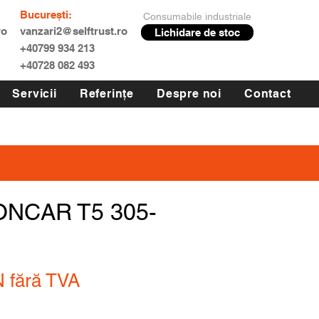
București:
Consumabile industriale
ro
vanzari2@selftrust.ro
Lichidare de stoc
+40799 934 213
+40728 082 493
Servicii
Referințe
Despre noi
Contact
ONCAR T5 305-
N
fără TVA