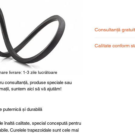
Preț
Consultanță gratui
Echipa noastră de s
Calitate conform s
pentru a alege prod
dumneavoastră.
Produsele noastre
garantând calitate, 
superioară.
are livrare: 1-3 zile lucrătoare
ru consultanță, produse speciale sau
rmații, suntem aici să vă ajutăm!
e puternică și durabilă
e înaltă calitate, special concepută pentru
abile. Curelele trapezoidale sunt cele mai