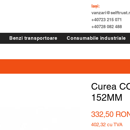
Iași:
vanzari@selftrust.
+40723 215 071
+40728 082 488
Benzi transportoare
Consumabile industriale
Curea C
152MM
332,50 RO
402,32
cu TVA