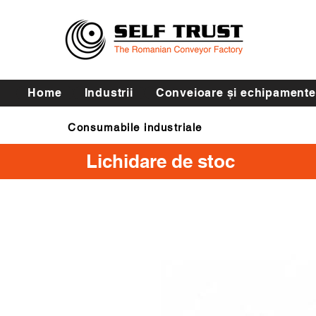
Home
Industrii
Conveioare și echipamente
Consumabile industriale
Curele de transmisie
Lichidare de stoc