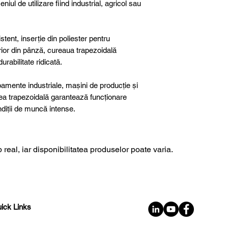
niul de utilizare fiind industrial, agricol sau
tent, inserție din poliester pentru
terior din pânză, cureaua trapezoidală
rabilitate ridicată.
ipamente industriale, mașini de producție și
rea trapezoidală garantează funcționare
ondiții de muncă intense.
 real, iar disponibilitatea produselor poate varia.
ick Links