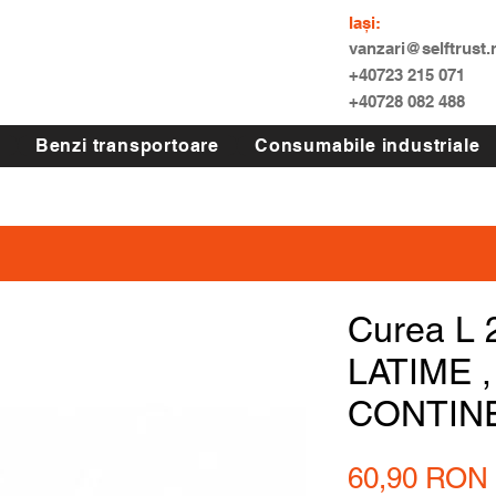
Iași:
vanzari@selftrust.
+40723 215 071
+40728 082 488
Benzi transportoare
Consumabile industriale
Curea L
LATIME ,
CONTIN
60,90 RON