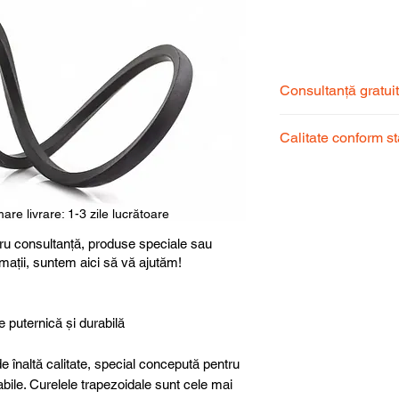
Consultanță gratui
Echipa noastră de s
Calitate conform s
pentru a alege prod
dumneavoastră.
Produsele noastre
garantând calitate, 
superioară.
are livrare: 1-3 zile lucrătoare
ru consultanță, produse speciale sau
rmații, suntem aici să vă ajutăm!
e puternică și durabilă
e înaltă calitate, special concepută pentru
abile. Curelele trapezoidale sunt cele mai