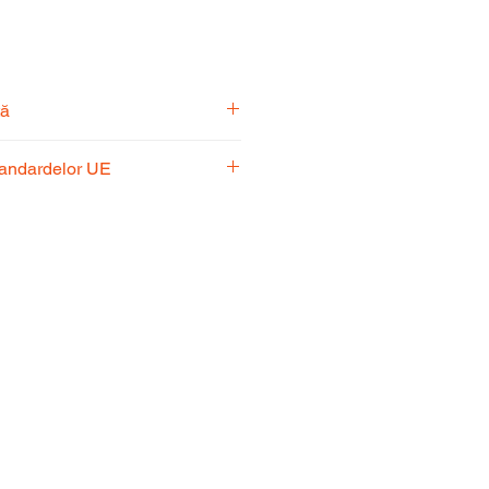
tă
pecialiști vă stă la dispoziție
tandardelor UE
usul potrivit nevoilor
 respectă standardele UE,
fiabilitate și performanță