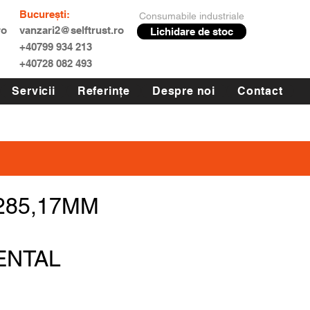
București:
Consumabile industriale
ro
vanzari2@selftrust.ro
Lichidare de stoc
+40799 934 213
+40728 082 493
Servicii
Referințe
Despre noi
Contact
 285,17MM
ENTAL
Preț