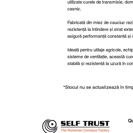
utilizate curele de transmisie, dome
casnic.
Fabricată din miez de cauciuc rezis
rezistență la întindere și strat ex
asigură performanță constantă și du
Ideală pentru utilaje agricole, ech
sisteme de ventilație, această cu
stabilă și rezistență la uzură în c
*Stocul nu se actualizează în timp
Qu