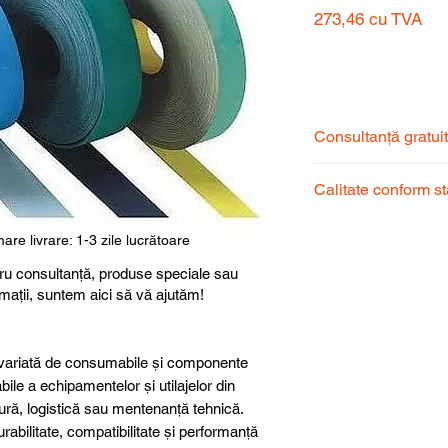
273,46
cu TVA
Preț
Consultanță gratui
Echipa noastră de s
Calitate conform s
pentru a alege prod
dumneavoastră.
Produsele noastre
are livrare: 1-3 zile lucrătoare
garantând calitate, 
ru consultanță, produse speciale sau
superioară.
rmații, suntem aici să vă ajutăm!
ariată de consumabile și componente
abile a echipamentelor și utilajelor din
ură, logistică sau mentenanță tehnică.
abilitate, compatibilitate și performanță