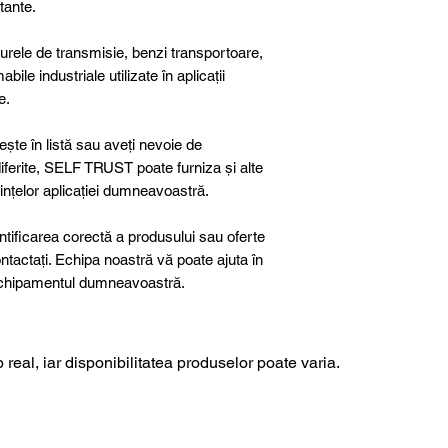
itante.
curele de transmisie, benzi transportoare,
abile industriale utilizate în aplicații
e.
ște în listă sau aveți nevoie de
 diferite, SELF TRUST poate furniza și alte
ințelor aplicației dumneavoastră.
ntificarea corectă a produsului sau oferte
ntactați. Echipa noastră vă poate ajuta în
u echipamentul dumneavoastră.
 real, iar disponibilitatea produselor poate varia.