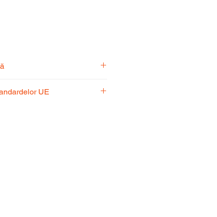
tă
pecialiști vă stă la dispoziție
tandardelor UE
usul potrivit nevoilor
 respectă standardele UE,
fiabilitate și performanță