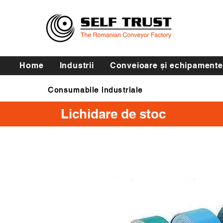
Home
Industrii
Conveioare și echipamente
Consumabile industriale
Curele de transmisie
Lichidare de stoc