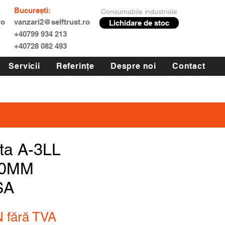
București:
Consumabile industriale
ro
vanzari2@selftrust.ro
Lichidare de stoc
+40799 934 213
+40728 082 493
Servicii
Referințe
Despre noi
Contact
ta A-3LL
00MM
SA
N
fără TVA