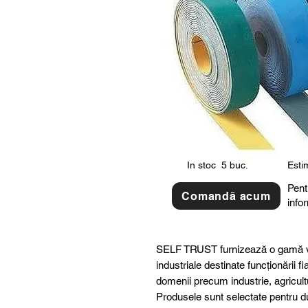
In stoc
5 buc.
Estim
Pent
Comandă acum
info
SELF TRUST furnizează o gamă v
industriale destinate funcționării fi
domenii precum industrie, agricult
Produsele sunt selectate pentru dur