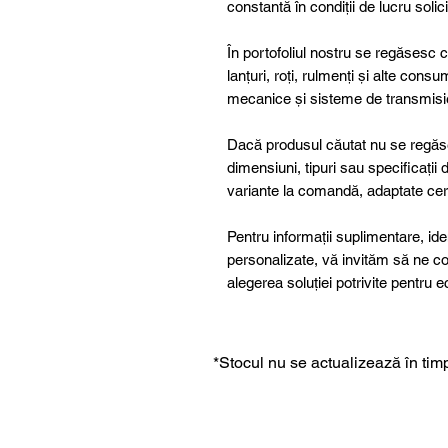
constantă în condiții de lucru solic
În portofoliul nostru se regăsesc 
lanțuri, roți, rulmenți și alte consum
mecanice și sisteme de transmisi
Dacă produsul căutat nu se regăse
dimensiuni, tipuri sau specificații
variante la comandă, adaptate cer
Pentru informații suplimentare, ide
personalizate, vă invităm să ne co
alegerea soluției potrivite pentr
*Stocul nu se actualizează în timp