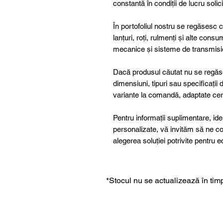
constantă în condiții de lucru solic
În portofoliul nostru se regăsesc 
lanțuri, roți, rulmenți și alte consum
mecanice și sisteme de transmisi
Dacă produsul căutat nu se regăse
dimensiuni, tipuri sau specificații
variante la comandă, adaptate cer
Pentru informații suplimentare, ide
personalizate, vă invităm să ne co
alegerea soluției potrivite pentr
*Stocul nu se actualizează în timp