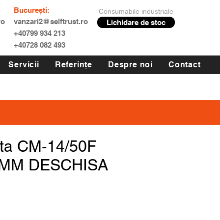
București:
Consumabile industriale
ro
vanzari2@selftrust.ro
Lichidare de stoc
+40799 934 213
+40728 082 493
Servicii
Referințe
Despre noi
Contact
ta CM-14/50F
5MM DESCHISA
Preț