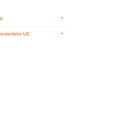
tă
pecialiști vă stă la dispoziție
tandardelor UE
usul potrivit nevoilor
 respectă standardele UE,
fiabilitate și performanță