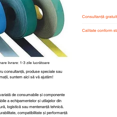
Consultanță gratui
Echipa noastră de s
Calitate conform s
pentru a alege prod
dumneavoastră.
Produsele noastre
garantând calitate, 
superioară.
are livrare: 1-3 zile lucrătoare
ru consultanță, produse speciale sau
rmații, suntem aici să vă ajutăm!
ariată de consumabile și componente
abile a echipamentelor și utilajelor din
ură, logistică sau mentenanță tehnică.
abilitate, compatibilitate și performanță