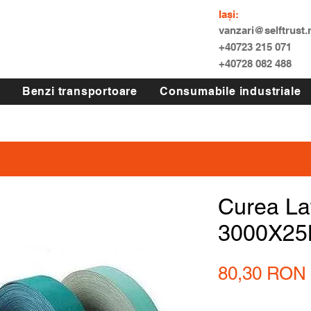
Iași:
vanzari@selftrust.
+40723 215 071
+40728 082 488
Benzi transportoare
Consumabile industriale
Curea La
3000X2
80,30 RON