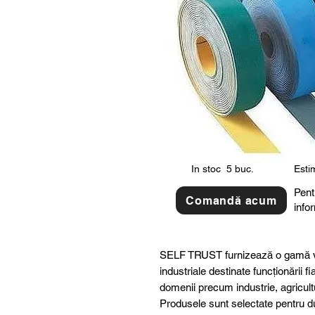
In stoc
5 buc.
Estim
Pent
Comandă acum
info
SELF TRUST furnizează o gamă v
industriale destinate funcționării fi
domenii precum industrie, agricult
Produsele sunt selectate pentru dur