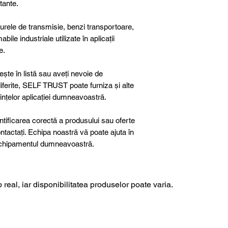
itante.
curele de transmisie, benzi transportoare,
abile industriale utilizate în aplicații
e.
ște în listă sau aveți nevoie de
 diferite, SELF TRUST poate furniza și alte
ințelor aplicației dumneavoastră.
ntificarea corectă a produsului sau oferte
ntactați. Echipa noastră vă poate ajuta în
u echipamentul dumneavoastră.
 real, iar disponibilitatea produselor poate varia.