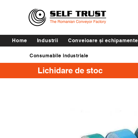
Home
Industrii
Conveioare și echipamente
Consumabile industriale
Curele de transmisie
Lichidare de stoc