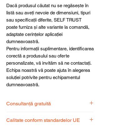
Dacă produsul căutat nu se regăsește în
listă sau aveți nevoie de dimensiuni, tipuri
sau specificații diferite, SELF TRUST
poate furniza și alte variante la comandă,
adaptate cerințelor aplicației
dumneavoastră.
Pentru informații suplimentare, identificarea
corectă a produsului sau oferte
personalizate, vă invităm să ne contactați.
Echipa noastră vă poate ajuta în alegerea
soluției potrivite pentru echipamentul
dumneavoastră.
Consultanță gratuită
Echipa noastră de specialiști vă stă la
Calitate conform standardelor UE
dispoziție pentru a alege produsul
potrivit nevoilor dumneavoastră.
Produsele noastre respectă
standardele UE, garantând calitate,