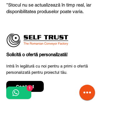
*Stocul nu se actualizează în timp real, iar
fiabilitate și performanță superioară.
disponibilitatea produselor poate varia.
Solicită o ofertă personalizată!
Intră în legătură cu noi pentru a primi o ofertă
personalizată pentru proiectul tău.
Contact
1
Quick Links
Termeni și condiții de utilizare
Politica de confidențialitate
Prelucrarea datelor cu caracter personal