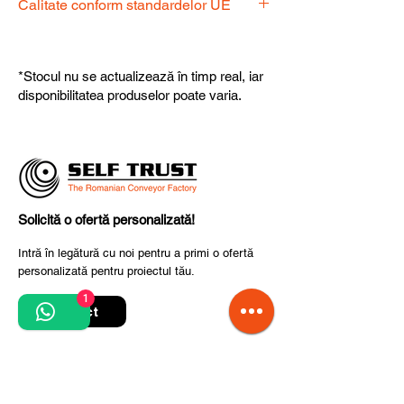
Calitate conform standardelor UE
dispoziție pentru a alege produsul
potrivit nevoilor dumneavoastră.
Produsele noastre respectă
standardele UE, garantând calitate,
*Stocul nu se actualizează în timp real, iar
fiabilitate și performanță superioară.
disponibilitatea produselor poate varia.
Solicită o ofertă personalizată!
Intră în legătură cu noi pentru a primi o ofertă
personalizată pentru proiectul tău.
1
Contact
Quick Links