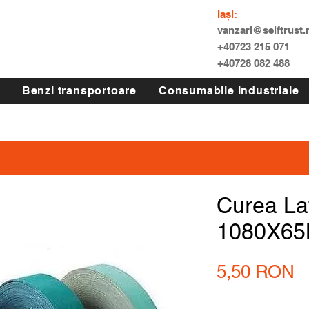
Iași:
vanzari@selftrust.
+40723 215 071
+40728 082 488
Benzi transportoare
Consumabile industriale
Curea La
1080X6
P
5,50 RON