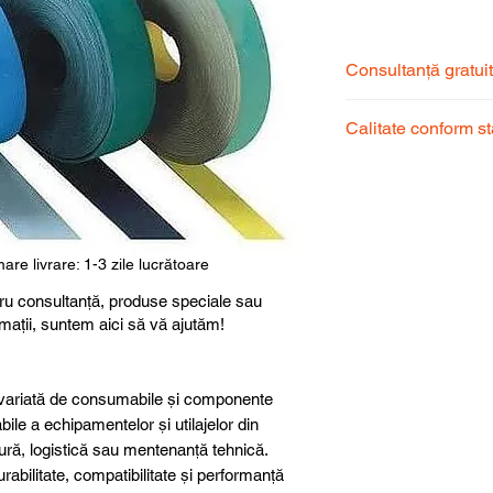
Consultanță gratui
Echipa noastră de s
Calitate conform s
pentru a alege prod
dumneavoastră.
Produsele noastre
garantând calitate, 
superioară.
are livrare: 1-3 zile lucrătoare
ru consultanță, produse speciale sau
rmații, suntem aici să vă ajutăm!
ariată de consumabile și componente
abile a echipamentelor și utilajelor din
ură, logistică sau mentenanță tehnică.
abilitate, compatibilitate și performanță