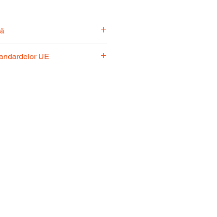
tă
pecialiști vă stă la dispoziție
tandardelor UE
usul potrivit nevoilor
 respectă standardele UE,
fiabilitate și performanță