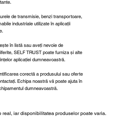
itante.
curele de transmisie, benzi transportoare,
abile industriale utilizate în aplicații
e.
ște în listă sau aveți nevoie de
 diferite, SELF TRUST poate furniza și alte
ințelor aplicației dumneavoastră.
ntificarea corectă a produsului sau oferte
ntactați. Echipa noastră vă poate ajuta în
u echipamentul dumneavoastră.
 real, iar disponibilitatea produselor poate varia.