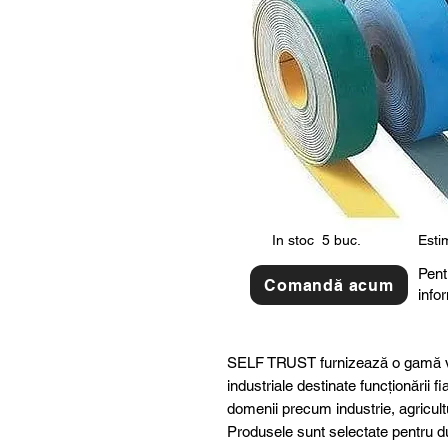
In stoc
5 buc.
Estim
Pent
Comandă acum
info
SELF TRUST furnizează o gamă v
industriale destinate funcționării fi
domenii precum industrie, agricult
Produsele sunt selectate pentru dur