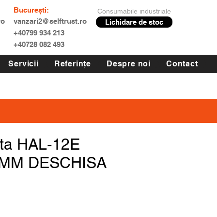
București:
Consumabile industriale
ro
vanzari2@selftrust.ro
Lichidare de stoc
+40799 934 213
+40728 082 493
Servicii
Referințe
Despre noi
Contact
ta HAL-12E
5MM DESCHISA
reț