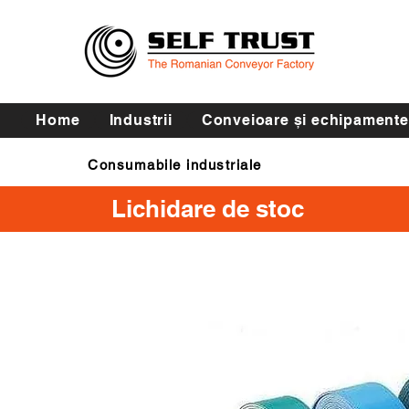
Home
Industrii
Conveioare și echipamente
Consumabile industriale
Curele de transmisie
Lichidare de stoc