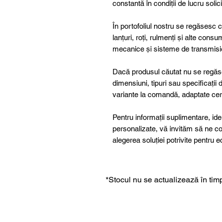
constantă în condiții de lucru solic
În portofoliul nostru se regăsesc 
lanțuri, roți, rulmenți și alte consum
mecanice și sisteme de transmisi
Dacă produsul căutat nu se regăse
dimensiuni, tipuri sau specificații
variante la comandă, adaptate cer
Pentru informații suplimentare, ide
personalizate, vă invităm să ne co
alegerea soluției potrivite pentr
*Stocul nu se actualizează în timp