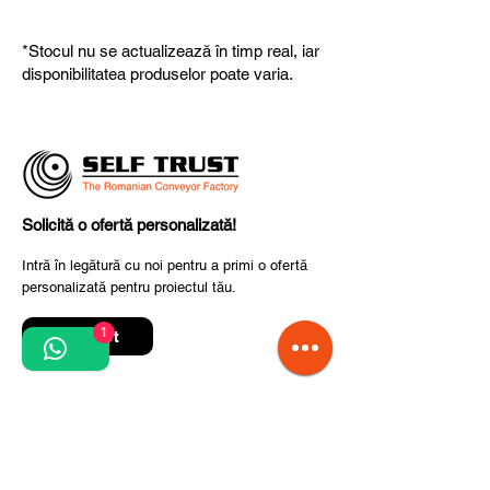
potrivit nevoilor dumneavoastră.
Produsele noastre respectă
standardele UE, garantând calitate,
*Stocul nu se actualizează în timp real, iar
fiabilitate și performanță superioară.
disponibilitatea produselor poate varia.
Solicită o ofertă personalizată!
Intră în legătură cu noi pentru a primi o ofertă
personalizată pentru proiectul tău.
1
Contact
Quick Links
Termeni și condiții de utilizare
Politica de confidențialitate