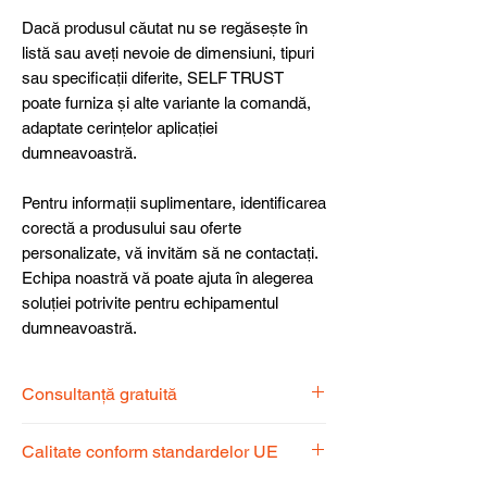
Dacă produsul căutat nu se regăsește în
listă sau aveți nevoie de dimensiuni, tipuri
sau specificații diferite, SELF TRUST
poate furniza și alte variante la comandă,
adaptate cerințelor aplicației
dumneavoastră.
Pentru informații suplimentare, identificarea
corectă a produsului sau oferte
personalizate, vă invităm să ne contactați.
Echipa noastră vă poate ajuta în alegerea
soluției potrivite pentru echipamentul
dumneavoastră.
Consultanță gratuită
Echipa noastră de specialiști vă stă la
Calitate conform standardelor UE
dispoziție pentru a alege produsul