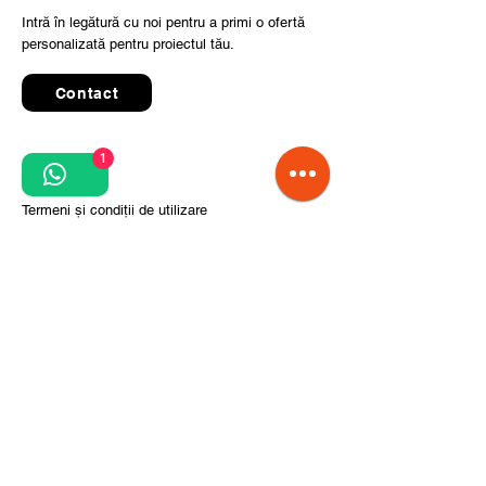
Intră în legătură cu noi pentru a primi o ofertă
personalizată pentru proiectul tău.
Contact
1
Quick Links
Termeni și condiții de utilizare
Politica de confidențialitate
Prelucrarea datelor cu caracter personal
Condiții de comandă și livrare
Pași pentru implementarea proiectului
Despre noi
Divizia CITCOnveyors
Referințe
Clienți