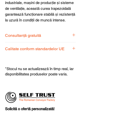
industriale, mașini de producție și sisteme
de ventilație, această curea trapezoidală
garantează funcționare stabilă și rezistență
la uzură în condiții de muncă intense.
Consultanță gratuită
Echipa noastră de specialiști vă stă la
Calitate conform standardelor UE
dispoziție pentru a alege produsul
potrivit nevoilor dumneavoastră.
Produsele noastre respectă
standardele UE, garantând calitate,
*Stocul nu se actualizează în timp real, iar
fiabilitate și performanță superioară.
disponibilitatea produselor poate varia.
Solicită o ofertă personalizată!