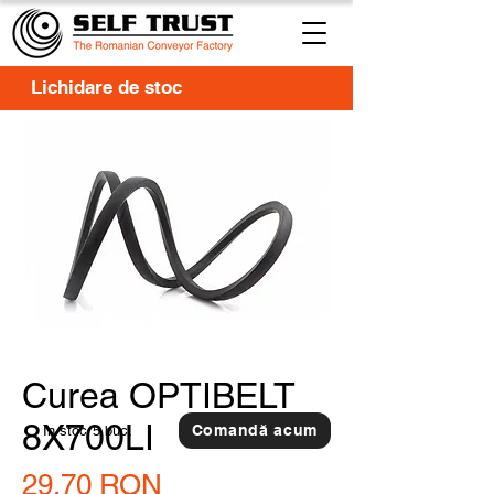
Lichidare de stoc
Curea OPTIBELT
8X700LI
Comandă acum
In stoc
5 buc.
Preț
29,70 RON