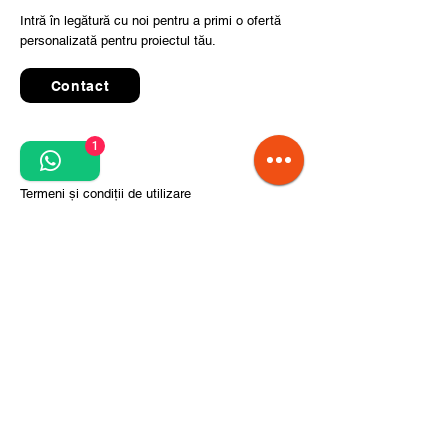
Intră în legătură cu noi pentru a primi o ofertă
personalizată pentru proiectul tău.
Contact
1
Quick Links
Termeni și condiții de utilizare
Politica de confidențialitate
Prelucrarea datelor cu caracter personal
Condiții de comandă și livrare
Pași pentru implementarea proiectului
Despre noi
Divizia CITCOnveyors
Referințe
Clienți