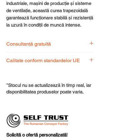
industriale, mașini de producție și sisteme
de ventilație, această curea trapezoidală
garantează funcționare stabilă și rezistență
la uzură în condiții de muncă intense.
Consultanță gratuită
Echipa noastră de specialiști vă stă la
Calitate conform standardelor UE
dispoziție pentru a alege produsul
potrivit nevoilor dumneavoastră.
Produsele noastre respectă
standardele UE, garantând calitate,
*Stocul nu se actualizează în timp real, iar
fiabilitate și performanță superioară.
disponibilitatea produselor poate varia.
Solicită o ofertă personalizată!