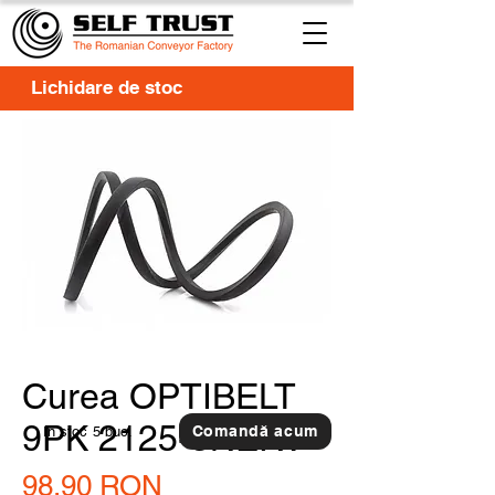
Lichidare de stoc
Curea OPTIBELT
9PK 2125-3NERV
Comandă acum
In stoc
5 buc.
Preț
98,90 RON