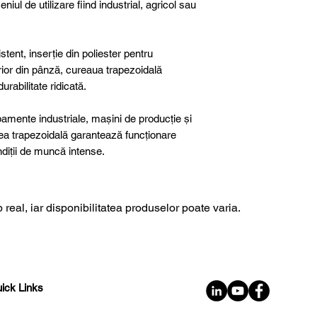
niul de utilizare fiind industrial, agricol sau
tent, inserție din poliester pentru
terior din pânză, cureaua trapezoidală
rabilitate ridicată.
ipamente industriale, mașini de producție și
rea trapezoidală garantează funcționare
ondiții de muncă intense.
 real, iar disponibilitatea produselor poate varia.
ick Links