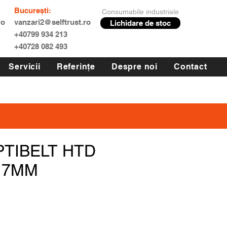
București:
Consumabile industriale
ro
vanzari2@selftrust.ro
Lichidare de stoc
+40799 934 213
+40728 082 493
Servicii
Referințe
Despre noi
Contact
PTIBELT HTD
17MM
Preț