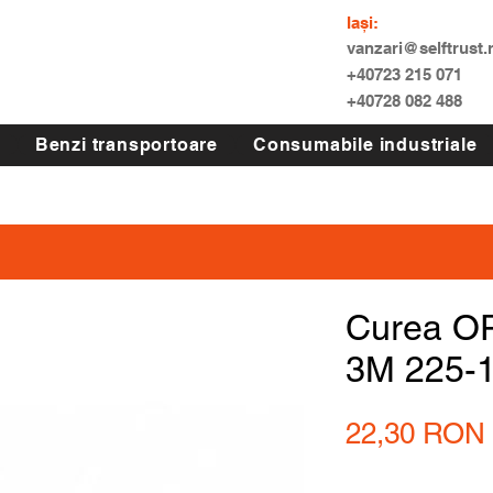
Iași:
vanzari@selftrust.
+40723 215 071
+40728 082 488
Benzi transportoare
Consumabile industriale
Curea O
3M 225-
22,30 RON