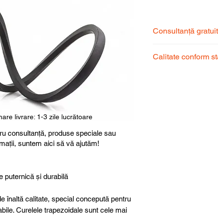
Consultanță gratui
Echipa noastră de s
Calitate conform s
pentru a alege prod
dumneavoastră.
Produsele noastre
garantând calitate, 
superioară.
are livrare: 1-3 zile lucrătoare
ru consultanță, produse speciale sau
rmații, suntem aici să vă ajutăm!
e puternică și durabilă
e înaltă calitate, special concepută pentru
abile. Curelele trapezoidale sunt cele mai