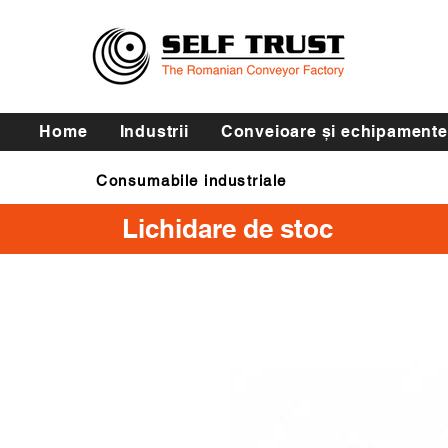
Home
Industrii
Conveioare și echipamente
Consumabile industriale
Curele de transmisie
Lichidare de stoc