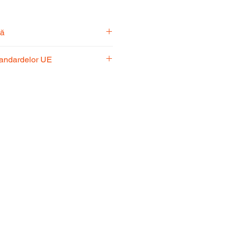
tă
pecialiști vă stă la dispoziție
tandardelor UE
usul potrivit nevoilor
 respectă standardele UE,
fiabilitate și performanță