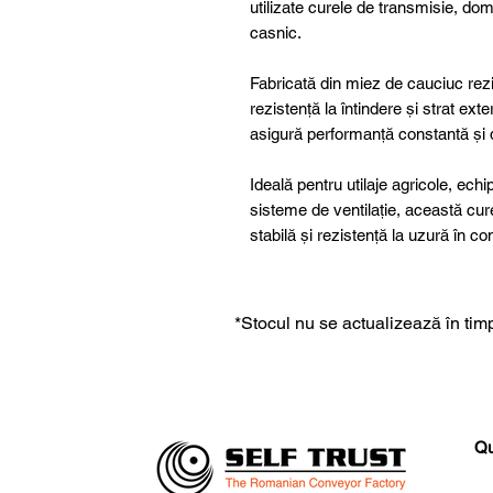
utilizate curele de transmisie, dome
casnic.
Fabricată din miez de cauciuc rezis
rezistență la întindere și strat ex
asigură performanță constantă și du
Ideală pentru utilaje agricole, ech
sisteme de ventilație, această cu
stabilă și rezistență la uzură în c
*Stocul nu se actualizează în timp
Qu