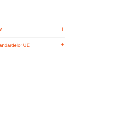
tă
pecialiști vă stă la dispoziție
tandardelor UE
usul potrivit nevoilor
 respectă standardele UE,
fiabilitate și performanță