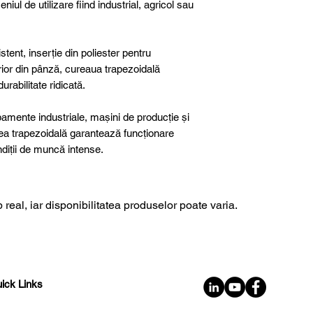
niul de utilizare fiind industrial, agricol sau
tent, inserție din poliester pentru
terior din pânză, cureaua trapezoidală
rabilitate ridicată.
ipamente industriale, mașini de producție și
rea trapezoidală garantează funcționare
ondiții de muncă intense.
 real, iar disponibilitatea produselor poate varia.
ick Links