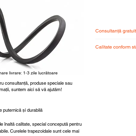
Consultanță gratui
Echipa noastră de s
Calitate conform s
pentru a alege prod
dumneavoastră.
Produsele noastre
garantând calitate, 
superioară.
are livrare: 1-3 zile lucrătoare
ru consultanță, produse speciale sau
rmații, suntem aici să vă ajutăm!
e puternică și durabilă
e înaltă calitate, special concepută pentru
abile. Curelele trapezoidale sunt cele mai