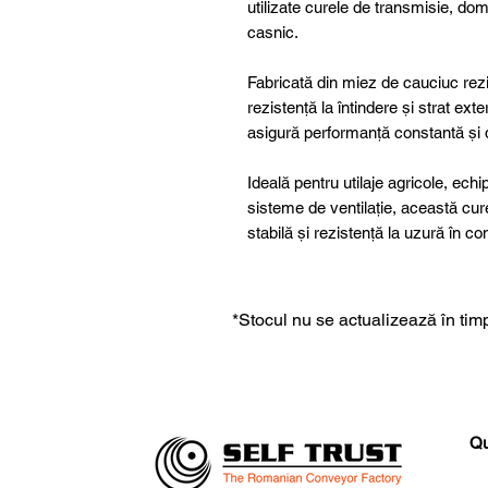
utilizate curele de transmisie, dome
casnic.
Fabricată din miez de cauciuc rezis
rezistență la întindere și strat ex
asigură performanță constantă și du
Ideală pentru utilaje agricole, ech
sisteme de ventilație, această cu
stabilă și rezistență la uzură în c
*Stocul nu se actualizează în timp
Qu