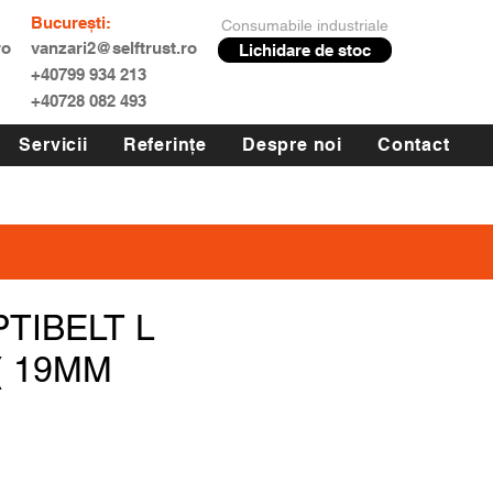
București:
Consumabile industriale
ro
vanzari2@selftrust.ro
Lichidare de stoc
+40799 934 213
+40728 082 493
Servicii
Referințe
Despre noi
Contact
PTIBELT L
 ( 19MM
Preț