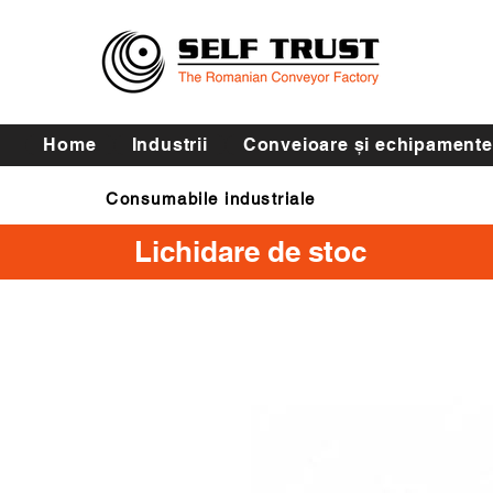
Home
Industrii
Conveioare și echipamente
Consumabile industriale
Curele de transmisie
Lichidare de stoc