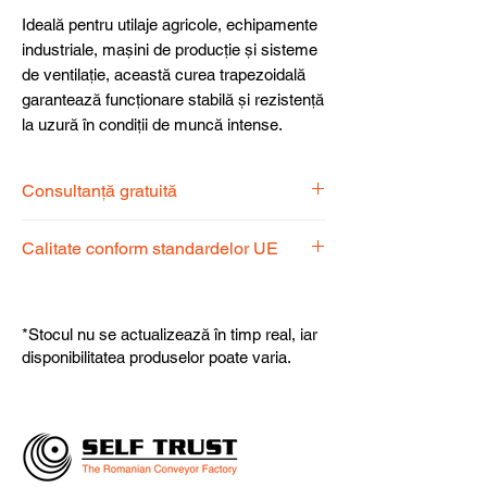
Ideală pentru utilaje agricole, echipamente
industriale, mașini de producție și sisteme
de ventilație, această curea trapezoidală
garantează funcționare stabilă și rezistență
la uzură în condiții de muncă intense.
Consultanță gratuită
Echipa noastră de specialiști vă stă la
Calitate conform standardelor UE
dispoziție pentru a alege produsul
potrivit nevoilor dumneavoastră.
Produsele noastre respectă
standardele UE, garantând calitate,
*Stocul nu se actualizează în timp real, iar
fiabilitate și performanță superioară.
disponibilitatea produselor poate varia.