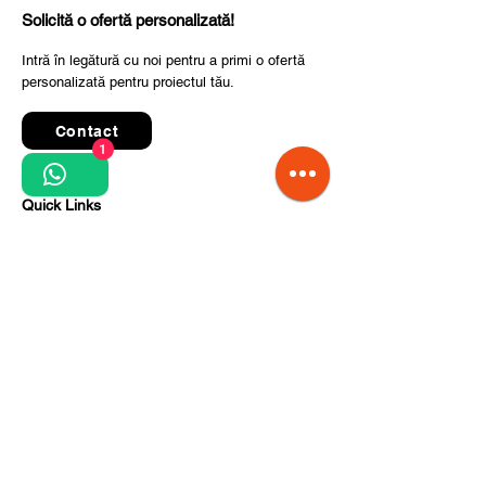
Solicită o ofertă personalizată!
Intră în legătură cu noi pentru a primi o ofertă
personalizată pentru proiectul tău.
Contact
1
Quick Links
Termeni și condiții de utilizare
Politica de confidențialitate
Prelucrarea datelor cu caracter personal
Condiții de comandă și livrare
Pași pentru implementarea proiectului
Despre noi
Divizia CITCOnveyors
Referințe