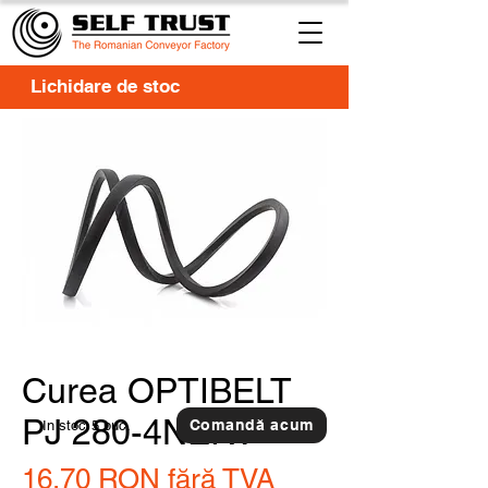
Lichidare de stoc
Curea OPTIBELT
PJ 280-4NERV
Comandă acum
In stoc
5 buc.
16,70 RON
fără TVA