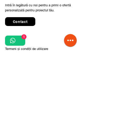
Intră în legătură cu noi pentru a primi o ofertă
personalizată pentru proiectul tău.
Contact
1
Quick Links
Termeni și condiții de utilizare
Politica de confidențialitate
Prelucrarea datelor cu caracter personal
Condiții de comandă și livrare
Pași pentru implementarea proiectului
Despre noi
Divizia CITCOnveyors
Referințe
Clienți