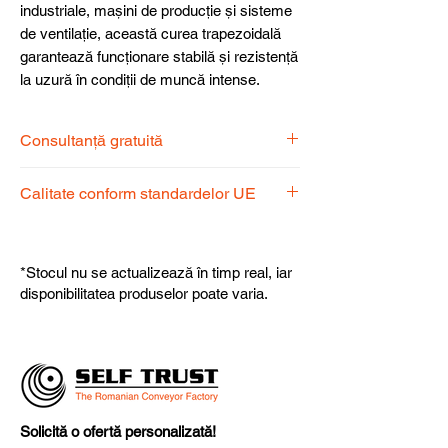
industriale, mașini de producție și sisteme
de ventilație, această curea trapezoidală
garantează funcționare stabilă și rezistență
la uzură în condiții de muncă intense.
Consultanță gratuită
Echipa noastră de specialiști vă stă la
Calitate conform standardelor UE
dispoziție pentru a alege produsul
potrivit nevoilor dumneavoastră.
Produsele noastre respectă
standardele UE, garantând calitate,
*Stocul nu se actualizează în timp real, iar
fiabilitate și performanță superioară.
disponibilitatea produselor poate varia.
Solicită o ofertă personalizată!