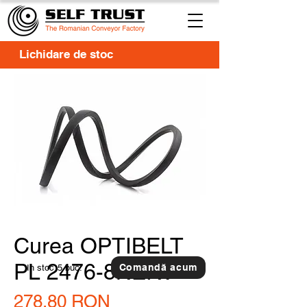
Lichidare de stoc
Curea OPTIBELT
PL 2476-8NERV
Comandă acum
In stoc
5 buc.
Preț
278,80 RON